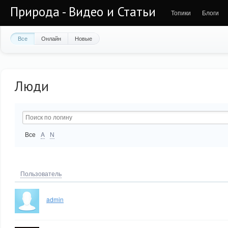
Природа - Видео и Статьи
Топики
Блоги
Все
Онлайн
Новые
Люди
Все
A
N
Пользователь
admin