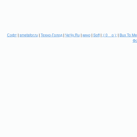
Софт
|
smetafor.ru
|
Техно-Голод
|
ЧеЧу.Ru
|
кино
|
Soft
|
:( 0 _ о ):
|
Bux To Me
Фо