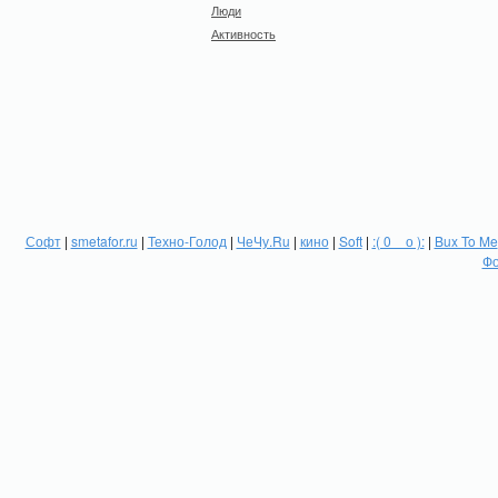
Люди
Активность
Софт
|
smetafor.ru
|
Техно-Голод
|
ЧеЧу.Ru
|
кино
|
Soft
|
:( 0 _ о ):
|
Bux To Me
Фо