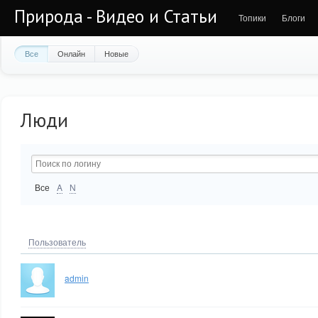
Природа - Видео и Статьи
Топики
Блоги
Все
Онлайн
Новые
Люди
Все
A
N
Пользователь
admin