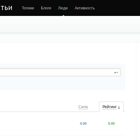
атьи
Топики
Блоги
Люди
Активность
Сила
Рейтинг
0.00
0.00