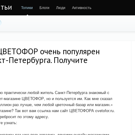
атьи
Топики
Блоги
Люди
Активность
ЦВЕТОФОР очень популярен
кт-Петербурга. Получите
но практически любой житель Санкт-Петербурга знакомый с
нет-магазине ЦВЕТОФОР, но и пользуется им. Как мне сказал
лион раз лучше, чем любой цветочный базар или магазин.»
газине? Так вот вам ссылка нам сайт ЦВЕТОФОРА cvetofor.ru.
еребросит по этому адресу.
е узнать:
 миллион раз уже пользовались другими онлайн-магазинами.