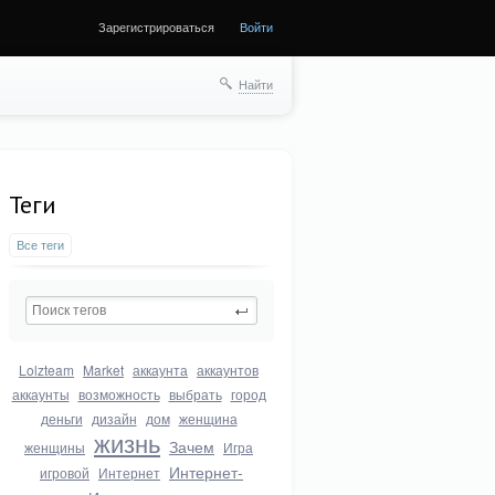
Зарегистрироваться
Войти
Найти
Теги
Все теги
Lolzteam
Market
аккаунта
аккаунтов
аккаунты
возможность
выбрать
город
деньги
дизайн
дом
женщина
жизнь
Зачем
женщины
Игра
Интернет-
игровой
Интернет