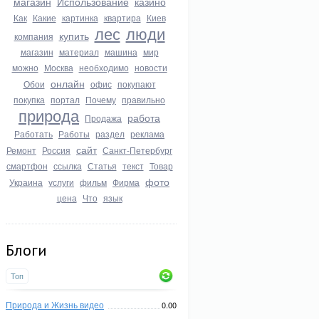
магазин
Использование
казино
Как
Какие
картинка
квартира
Киев
лес
люди
купить
компания
магазин
материал
машина
мир
можно
Москва
необходимо
новости
онлайн
Обои
офис
покупают
покупка
портал
Почему
правильно
природа
работа
Продажа
Работать
Работы
раздел
реклама
сайт
Ремонт
Россия
Санкт-Петербург
смартфон
ссылка
Статья
текст
Товар
фото
Украина
услуги
фильм
Фирма
цена
Что
язык
Блоги
Топ
Природа и Жизнь видео
0.00