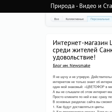
Природа - Видео и Ст
Все
Коллективные
Персональные
Интернет-магазин 
среди жителей Сан
удовольствие!
Блог им. Newsmake
Я не шучу и не утрирую. Действитель
интернетом не только знает об интер
один мой знакомый: «ЦВЕТОФОР в мил
А вы не слышали об этом интернет-ма
Просто кликните по ней и вас сразу п
В основных разделах сайта вы сможет
1. Как будут доставляться цветы.
2. Как производится оплата. Хотя вы