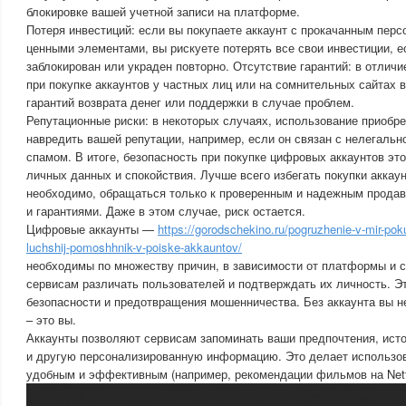
блокировке вашей учетной записи на платформе.
Потеря инвестиций: если вы покупаете аккаунт с прокачанным пер
ценными элементами, вы рискуете потерять все свои инвестиции, е
заблокирован или украден повторно. Отсутствие гарантий: в отличи
при покупке аккаунтов у частных лиц или на сомнительных сайтах 
гарантий возврата денег или поддержки в случае проблем.
Репутационные риски: в некоторых случаях, использование приобре
навредить вашей репутации, например, если он связан с нелегаль
спамом. В итоге, безопасность при покупке цифровых аккаунтов эт
личных данных и спокойствия. Лучше всего избегать покупки аккаун
необходимо, обращаться только к проверенным и надежным продав
и гарантиями. Даже в этом случае, риск остается.
Цифровые аккаунты —
https://gorodschekino.ru/pogruzhenie-v-mir-po
luchshij-pomoshhnik-v-poiske-akkauntov/
необходимы по множеству причин, в зависимости от платформы и с
сервисам различать пользователей и подтверждать их личность. Э
безопасности и предотвращения мошенничества. Без аккаунта вы не
– это вы.
Аккаунты позволяют сервисам запоминать ваши предпочтения, ист
и другую персонализированную информацию. Это делает использо
удобным и эффективным (например, рекомендации фильмов на Netfl