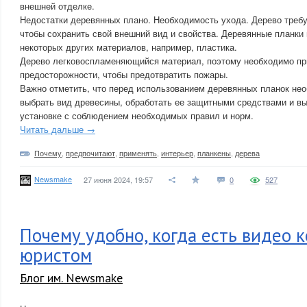
внешней отделке.
Недостатки деревянных плано. Необходимость ухода. Дерево требу
чтобы сохранить свой внешний вид и свойства. Деревянные планки
некоторых других материалов, например, пластика.
Дерево легковоспламеняющийся материал, поэтому необходимо пр
предосторожности, чтобы предотвратить пожары.
Важно отметить, что перед использованием деревянных планок не
выбрать вид древесины, обработать ее защитными средствами и вы
установке с соблюдением необходимых правил и норм.
Читать дальше →
Почему
,
предпочитают
,
применять
,
интерьер
,
планкены
,
дерева
Newsmake
27 июня 2024, 19:57
0
527
Почему удобно, когда есть видео к
юристом
Блог им. Newsmake