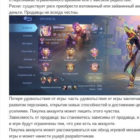
Риски: существует риск приобрести взломанный или забаненный ак
деньги. Продавцы не всегда честны.
Потеря удовольствия от игры: часть удовольствия от игры заключа
развитии персонажа, открытии новых способностей и достижении ц
усилиями. Покупка аккаунта может лишить этого чувства.
Зависимость от продавца: вы становитесь зависимы от продавца, 
в игре будут ограничены тем, что уже есть на аккаунте.
Покупка аккаунта может рассматриваться как обход игровой механи
игры и может нанести ущерб разработчикам.