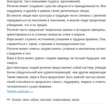
благодати), так и внешними (чудеса, вдохновение).
Религия может создавать чувство общности и принадлежности. Мн
поддержку и дружбу в рамках своих религиозных общин.
Во многих обществах культура и традиции тесно связаны с религие
передаваться из поколения в поколение, и многие люди продолжаю
убеждения, что и их предки.
Религия часто предлагает моральные законы и исходные принципы
ориентироваться в сложных вопросах этики и морали.
Вера может служить источником утешения в трудные времена. Она
справляться с горем, страхами и неопределенностью.
Религия может помочь людям понять сложные и непонятные аспекты
страдания и зло.
Вера в Бога может давать людям надежду на лучшее будущее, как в
смерти.
Для некоторых людей религия представляет собой систему убежден
более убедительной или удовлетворяющей, чем другие мировоззре
Таким образом, вера в Бога продолжает быть важной частью жизни
своей способности предлагать смысл, поддержку, мораль и ответы
человеческого существования.
Читать дальше →
Почему
,
люди
,
сейчас
,
покупают
,
православные
,
иконы