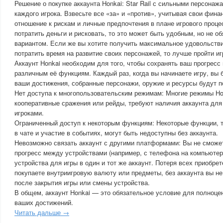
Решение о покупке аккаунта Honkai: Star Rail с сильными персона
каждого игрока. Взвесьте все «за» и «против», учитывая свои фин
отношение к рискам и личные предпочтения в плане игрового проце
потратить деньги и рисковать, то это может быть удобным, но не 
вариантом. Если же вы хотите получить максимальное удовольствие
потратить время на развитие своих персонажей, то лучше пройти и
Аккаунт Honkai необходим для того, чтобы сохранять ваш прогресс 
различным её функциям. Каждый раз, когда вы начинаете игру, вы 
ваши достижения, собранные персонажи, оружие и ресурсы будут п
Нет доступа к многопользовательским режимам: Многие режимы Hon
кооперативные сражения или рейды, требуют наличия аккаунта для
игроками.
Ограниченный доступ к некоторым функциям: Некоторые функции, т
в чате и участие в событиях, могут быть недоступны без аккаунта.
Невозможно связать аккаунт с другими платформами: Вы не сможе
прогресс между устройствами (например, с телефона на компьютер
устройства для игры в один и тот же аккаунт. Потеря всех приобре
покупаете внутриигровую валюту или предметы, без аккаунта вы н
после закрытия игры или смены устройства.
В общем, аккаунт Honkai — это обязательное условие для полноце
ваших достижений.
Читать дальше →