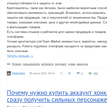
отказоустойчивости и защиты от атак.
Криптовалюты, такие как биткоин, были наиболее вероятным спосо
обеспечивало анонимность транзакций. Возможно, использовались
защиты как продавцов, так и покупателей от мошенничества. Прод
товары, указывая описание, цену и другие необходимые данные. С
и фильтрацию товаров.
Есть система отзывов и рейтингов для оценки продавцов и товаров
платформе.
Точная архитектура LolzTeam Market неизвестна и, вероятно, никог
раскрыта. Работа подобных платформ находится за пределами зако
быть опасным.
Читать дальше →
Почему
,
пользователи
,
интернете
,
покупают
,
чужие
,
аккаунты
Newsmake
28 марта 2025, 09:16
0
462
Почему нужно купить аккаунт хонк
сразу получить сильных персонаж