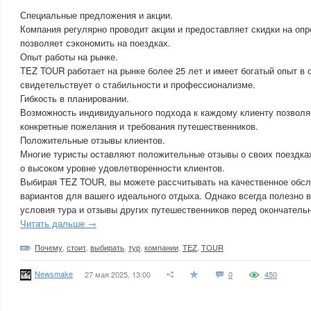
Специальные предложения и акции.
Компания регулярно проводит акции и предоставляет скидки на опр
позволяет сэкономить на поездках.
Опыт работы на рынке.
TEZ TOUR работает на рынке более 25 лет и имеет богатый опыт в о
свидетельствует о стабильности и профессионализме.
Гибкость в планировании.
Возможность индивидуального подхода к каждому клиенту позволя
конкретные пожелания и требования путешественников.
Положительные отзывы клиентов.
Многие туристы оставляют положительные отзывы о своих поездках
о высоком уровне удовлетворенности клиентов.
Выбирая TEZ TOUR, вы можете рассчитывать на качественное обс
вариантов для вашего идеального отдыха. Однако всегда полезно 
условия тура и отзывы других путешественников перед окончател
Читать дальше →
Почему
,
стоит
,
выбирать
,
тур
,
компании
,
TEZ
,
TOUR
Newsmake
27 мая 2025, 13:00
0
450