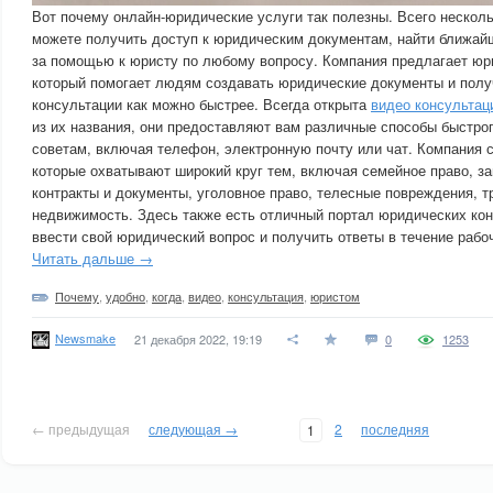
Вот почему онлайн-юридические услуги так полезны. Всего неско
можете получить доступ к юридическим документам, найти ближайш
за помощью к юристу по любому вопросу. Компания предлагает юр
который помогает людям создавать юридические документы и пол
консультации как можно быстрее. Всегда открыта
видео консультац
из их названия, они предоставляют вам различные способы быстрог
советам, включая телефон, электронную почту или чат. Компания с
которые охватывают широкий круг тем, включая семейное право, з
контракты и документы, уголовное право, телесные повреждения, т
недвижимость. Здесь также есть отличный портал юридических кон
ввести свой юридический вопрос и получить ответы в течение рабоч
Читать дальше →
Почему
,
удобно
,
когда
,
видео
,
консультация
,
юристом
Newsmake
21 декабря 2022, 19:19
0
1253
← предыдущая
следующая →
2
последняя
1