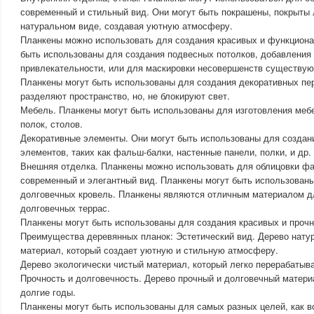
современный и стильный вид. Они могут быть покрашены, покрыты 
натуральном виде, создавая уютную атмосферу.
Планкены можно использовать для создания красивых и функциона
быть использованы для создания подвесных потолков, добавления 
привлекательности, или для маскировки несовершенств существую
Планкены могут быть использованы для создания декоративных пер
разделяют пространство, но, не блокируют свет.
Мебель. Планкены могут быть использованы для изготовления мебе
полок, столов.
Декоративные элементы. Они могут быть использованы для создан
элементов, таких как фальш-балки, настенные панели, полки, и др.
Внешняя отделка. Планкены можно использовать для облицовки фа
современный и элегантный вид. Планкены могут быть использованы
долговечных кровель. Планкены являются отличным материалом д
долговечных террас.
Планкены могут быть использованы для создания красивых и прочн
Преимущества деревянных планок: Эстетический вид. Дерево нату
материал, который создает уютную и стильную атмосферу.
Дерево экологически чистый материал, который легко перерабатыва
Прочность и долговечность. Дерево прочный и долговечный матери
долгие годы.
Планкены могут быть использованы для самых разных целей, как во