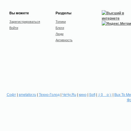
Вы можете
Разделы
Зарегистрироваться
Топики
Войти
Блоги
Люди
Активность
Софт
|
smetafor.ru
|
Техно-Голод
|
ЧеЧу.Ru
|
кино
|
Soft
|
:( 0 _ о ):
|
Bux To Me
Фо