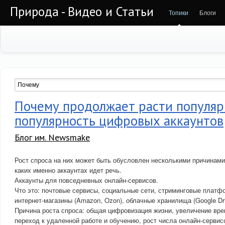
Природа - Видео и Статьи
Топики
Блоги
Почему продолжает расти популяр
популярность цифровых аккаунтов
Блог им. Newsmake
Рост спроса на них может быть обусловлен несколькими причинами, 
каких именно аккаунтах идет речь.
Аккаунты для повседневных онлайн-сервисов.
Что это: почтовые сервисы, социальные сети, стриминговые платформ
интернет-магазины (Amazon, Ozon), облачные хранилища (Google Dri
Причина роста спроса: общая цифровизация жизни, увеличение вре
переход к удаленной работе и обучению, рост числа онлайн-серви