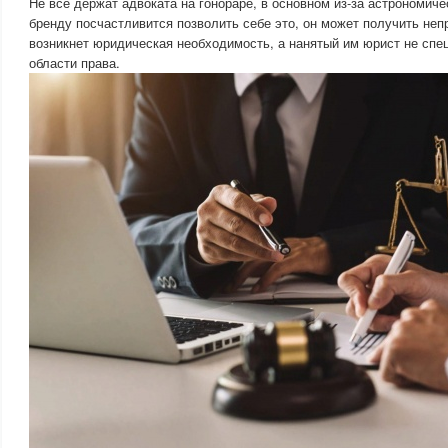
Не все держат адвоката на гонораре, в основном из-за астрономич
бренду посчастливится позволить себе это, он может получить неп
возникнет юридическая необходимость, а нанятый им юрист не спе
области права.