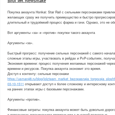
Блог им. Newsmake
Покупка аккаунта Honkai: Star Rail с сильными персонажами привле
желающих сразу же получить преимущество и быстро прогрессирова
длительный и трудоёмкий процесс фарма и гачи. Однако, это не об
Вот аргументы «за» и «против» покупки такого аккаунта
Аргументы «за».
Быстрый прогресс: получение сильных персонажей с самого начала
сложные этапы игры, участвовать в рейдах и PvP-событиях, получа
Экономия времени: процесс получения желаемых персонажей через
времени и ресурсов. Покупка аккаунта экономит это время.
Доступ к контенту: сильные персонажи
https://usman48.ru/blog/lolzteam_market_bezopasnaja_torgovaja_plos
03-10-1511
открывают доступ к более сложному и интересному конт
на ранних этапах игры с базовыми персонажами.
Аргументы «против».
Финансовые затраты: покупка аккаунта может быть довольно дорого
о персонажах ограниченного времени или с высокой редкостью.