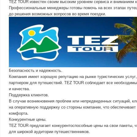
TEZ TOUR известен своим высоким уровнем сервиса и вниманием к
Профессиональные менеджеры готовы помочь на всех этапах путе
до решения возможных вопросов во время поездки.
Безопасность и надежность.
Компания имеет хорошую репутацию на рынке туристических услуг
партнером для путешествий. TEZ TOUR соблюдает все необходимы
и качества.
Поддержка клиентов.
В случае возникновения проблем или непредвиденных ситуаций, кл
на оперативную поддержку со стороны компании, что обеспечивает
комфорта.
Конкурентные цены.
TEZ TOUR предлагает конкурентоспособные цены на свои пакеты, ч
для широкой аудитории путешественников.