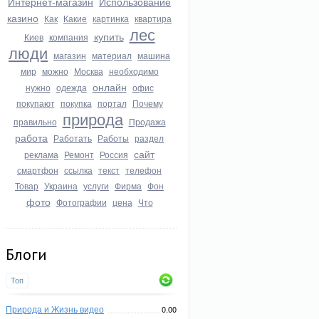
Интернет-магазин
Использование
казино
Как
Какие
картинка
квартира
лес
купить
Киев
компания
люди
магазин
материал
машина
мир
можно
Москва
необходимо
онлайн
нужно
одежда
офис
покупают
покупка
портал
Почему
природа
правильно
Продажа
работа
Работать
Работы
раздел
сайт
реклама
Ремонт
Россия
смартфон
ссылка
текст
телефон
Товар
Украина
услуги
Фирма
Фон
фото
Фотографии
цена
Что
Блоги
Топ
Природа и Жизнь видео
0.00