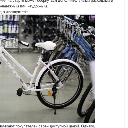
омия на старте может обернуться дополнительными расходами в
ненадежным или неудобным.
д в дискаунтере
влекают покупателей своей доступной ценой. Однако,