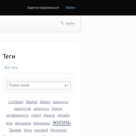
Зарегистрироваться
Войти
Найти
Теги
Все теги
Lolzteam
Market
Steam
аккаунта
аккаунтов
аккаунты
бренд
возможность
город
деньги
дизайн
жизнь
дом
женщина
женщины
Зачем
Игра
игровой
Интернет