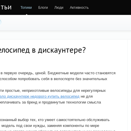
атьи
Топики
Блоги
Люди
Активность
елосипед в дискаунтере?
 в первую очередь, ценой. Бюджетные модели часто становятся
способом попробовать себя в велоспорте без значительных
йти простые, неприхотливые велосипеды для нерегулярных
ело дискаунтере недорого купить велосипед
не для
реплачивать за бренд и продвинутые технологии смысла
сознанный выбор тех, кто умеет самостоятельно обслуживать
ю модель под свои нужды, заменяя компоненты по мере