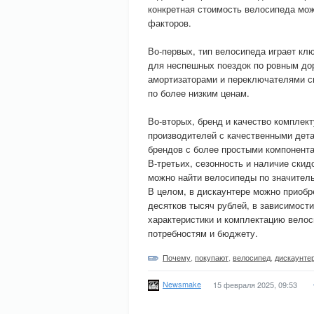
конкретная стоимость велосипеда мож
факторов.
Во-первых, тип велосипеда играет кл
для неспешных поездок по ровным дор
амортизаторами и переключателями ск
по более низким ценам.
Во-вторых, бренд и качество компле
производителей с качественными дет
брендов с более простыми компонент
В-третьих, сезонность и наличие скид
можно найти велосипеды по значител
В целом, в дискаунтере можно приобр
десятков тысяч рублей, в зависимост
характеристики и комплектацию велос
потребностям и бюджету.
Почему
,
покупают
,
велосипед
,
дискаунте
Newsmake
15 февраля 2025, 09:53