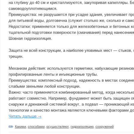
на глубину до 40 см и кристаллизуются, закупоривая капилляры. Б
самоводоуплотняющимся.
Преимущества: не разрушается при усадке здания, увеличивает про
для питьевой воды, долговечна (служит столько же, сколько и само
Недостатки: применяется только для железобетонных и бетонных ко
тщательной подготовки поверхности (смачивания) перед нанесение
Шовная гидроизоляция.
Защита не всей конструкции, а наиболее уязвимых мест — стыков
трещин.
Механизм действия: используются герметики, набухающие резинов
профилированные ленты и инъекционные трубы.
Преимущества: комплексный подход, надежность в местах соедине
слабыми звеньями любой конструкции.
Важно: часто применяется комбинированный метод, когда нескольк
работают совместно. Например, фундамент может быть защищен о
снаружи и дренажной системой вокруг, а подвал — проникающей и
технологии и качество монтажа являются ключевыми факторами до
Читать дальше →
Какими
,
способами
,
осуществляют
,
гидроизоляцию
,
сооружений