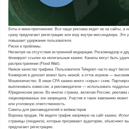
Боты и мини-приложения. Все чаще реклама ведет не на сайты, а на
сразу предлагают регистрацию или игру внутри мессенджера. Это 
повышает удержание пользователя.
Риски и проблемы.
Несмотря на отсутствие встроенной модерации, Роскомнадзор и др
блокируют ссылки на нелегальные казино. Каналы могут быть удал
распространении (Flood Wait).
Низкое качество трафика. Пользователи Telegram часто ищут бесп
Конверсия в депозит может быть низкой, а отток игроков — высоким
Мошенничество. В нише СРА казино много «серых» схем. Партнерск
выплачивать комиссии, а рекламодатели — использовать поддель
Юридические риски. Во многих странах, включая Россию, реклама 
лицензированных зон запрещена. Участие в таких кампаниях може
или уголовную ответственность.
Советы для рекламодателей и вебмастеров
Воронка продаж. Не ведите трафик напрямую на сайт казино. Исп
страницы (лендинги), которые прогревают аудиторию, объясняют вы
предлагают регистрацию.