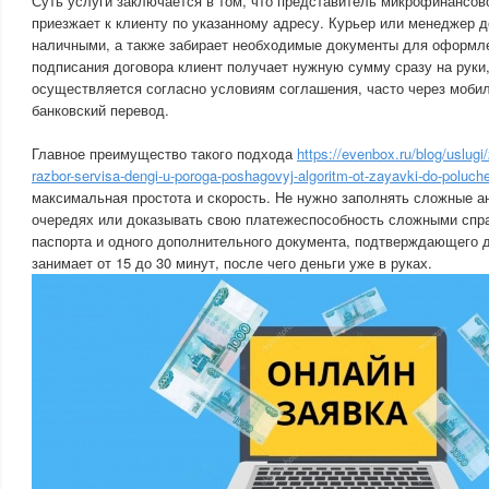
Суть услуги заключается в том, что представитель микрофинансов
приезжает к клиенту по указанному адресу. Курьер или менеджер д
наличными, а также забирает необходимые документы для оформл
подписания договора клиент получает нужную сумму сразу на руки,
осуществляется согласно условиям соглашения, часто через моби
банковский перевод.
Главное преимущество такого подхода
https://evenbox.ru/blog/uslug
razbor-servisa-dengi-u-poroga-poshagovyj-algoritm-ot-zayavki-do-poluche
максимальная простота и скорость. Не нужно заполнять сложные ан
очередях или доказывать свою платежеспособность сложными спр
паспорта и одного дополнительного документа, подтверждающего 
занимает от 15 до 30 минут, после чего деньги уже в руках.