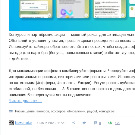
Конкурсы и партнёрские акции — мощный рычаг для активации «сп
Объявляйте условия участия, призы и сроки проведения за несколь
Используйте таймеры обратного отсчёта в постах, чтобы создать э
выгоде для партнёра (бонусы, повышенные ставки) работает лучше
к действию.
Для максимизации эффекта комбинируйте форматы. Чередуйте ин
интерактивами: опросами, викторинами или розыгрышами. Использу
по категориям (#офферы, #выплаты, #акции). Регулярность публик
стабильной, но без спама — 3–5 качественных постов в день дост
внимания без перегрузки ленты подписчиков.
Читать дальше →
Размещение
,
анонсов
,
офферов
,
обновлений
,
payout
,
конкурсов
Newsmake
1 июня 2026, 11:20
0
179