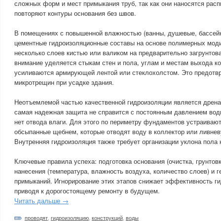
сложных форм и мест примыкания труб, так как они наносятся рас
повторяют контуры основания без швов.
В помещениях с повышенной влажностью (ванны, душевые, бассей
цементные гидроизоляционные составы на основе полимерных моди
несколько слоев кистью или валиком на предварительно загрунтов
внимание уделяется стыкам стен и пола, углам и местам выхода к
усиливаются армирующей лентой или стеклохолстом. Это предотв
микротрещин при усадке здания.
Неотъемлемой частью качественной гидроизоляции является дрена
самая надежная защита не справится с постоянным давлением воды
нет отвода влаги. Для этого по периметру фундаментов устраиваю
обсыпанные щебнем, которые отводят воду в коллектор или ливне
Внутренняя гидроизоляция также требует организации уклона пола 
Ключевые правила успеха: подготовка основания (очистка, грунтов
нанесения (температура, влажность воздуха, количество слоев) и г
примыканий. Игнорирование этих этапов снижает эффективность ги
приводя к дорогостоящему ремонту в будущем.
Читать дальше →
проводят
,
гидроизоляцию
,
конструкций
,
воды