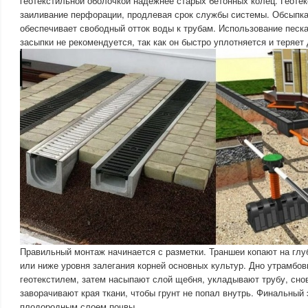
геотекстильной оболочкой надежнее старых бетонных колец. Геоте
заиливание перфорации, продлевая срок службы системы. Обсыпка
обеспечивает свободный отток воды к трубам. Использование песка
засыпки не рекомендуется, так как он быстро уплотняется и теряет
Правильный монтаж начинается с разметки. Траншеи копают на глу
или ниже уровня залегания корней основных культур. Дно утрамбо
геотекстилем, затем насыпают слой щебня, укладывают трубу, сн
заворачивают края ткани, чтобы грунт не попал внутрь. Финальный
плодородным слоем почвы.