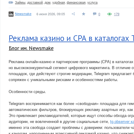
Займы
,
доставкой
,
дом
,
удобная
,
финансовая
,
услуга
Newsmake
6 июня 2026, 09:05
0
179
Реклама казино и СРА в каталогах
Блог им. Newsmake
Реклама онлайн-казино и партнерские программы (СРА) в каталогах
но высококонкурентный сегмент цифрового маркетинга. В отличие 
площадок, где действуют строгие модерации, Telegram предлагает 
сопряжен с уникальными рисками и особенностями работы.
Особенности среды.
Telegram воспринимается как более «свободная» площадка для гем
автоматических фильтров, блокирующих рекламу азартных игр, как 
Это привлекает рекламодателей, которые ищут способы обхода огр
аудитории, не вовлеченной в другие социальные сети,
tg.observer к
именно эта свобода создает проблемы с доверием: пользователи ча
к каналам, наполненным агрессивной рекламой казино, что снижает