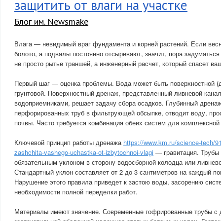
защитить от влаги на участке
Блог им. Newsmake
Влага — невидимый враг фундамента и корней растений. Если вес
болото, а подвалы постоянно отсыревают, значит, пора задуматься
не просто рытье траншей, а инженерный расчет, который спасет ва
Первый шаг — оценка проблемы. Вода может быть поверхностной (
грунтовой. Поверхностный дренаж, представленный ливневой кана
водоприемниками, решает задачу сбора осадков. Глубинный дренаж
перфорированных труб в фильтрующей обсыпке, отводит воду, пр
почвы. Часто требуется комбинация обеих систем для комплексной
Ключевой принцип работы дренажа
https://www.km.ru/science-tech/9
zashchita-vashego-uchastka-ot-izbytochnoi-vlagi
— гравитация. Трубы
обязательным уклоном в сторону водосборной колодца или ливнево
Стандартный уклон составляет от 2 до 3 сантиметров на каждый по
Нарушение этого правила приведет к застою воды, засорению систем
необходимости полной переделки работ.
Материалы имеют значение. Современные гофрированные трубы с д