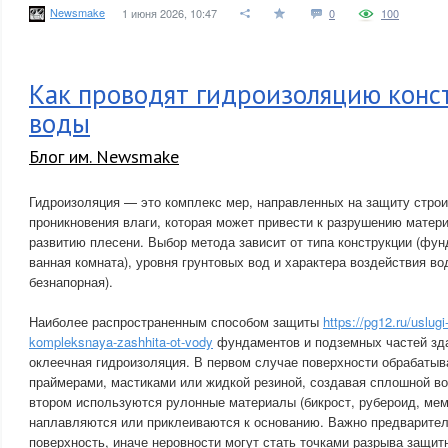
Newsmake
1 июня 2026, 10:47
0
100
Как проводят гидроизоляцию конс
воды
Блог им. Newsmake
Гидроизоляция — это комплекс мер, направленных на защиту строи
проникновения влаги, которая может привести к разрушению матери
развитию плесени. Выбор метода зависит от типа конструкции (фунд
ванная комната), уровня грунтовых вод и характера воздействия во
безнапорная).
Наиболее распространенным способом защиты
https://pg12.ru/uslugi
kompleksnaya-zashhita-ot-vody
фундаментов и подземных частей зда
оклеечная гидроизоляция. В первом случае поверхности обрабаты
праймерами, мастиками или жидкой резиной, создавая сплошной в
втором используются рулонные материалы (бикрост, рубероид, мем
наплавляются или приклеиваются к основанию. Важно предварител
поверхность, иначе неровности могут стать точками разрыва защит