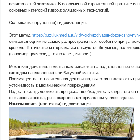
возможностей заказчика. В современной строительной практике ис
основных категорий гидроизоляционных технологий.
Оклеиваемая (рулонная) гидроизоляция.
Этот метод
https://buzulukmedia.ru/vidy-gidroizolyatsii-obzor-osnovnyh
считается одним из самых распространенных, особенно при устрой
кровель. В качестве материала используются битумные, полимерн
(например, рубероид, техноэласт, бикрост).
Механизм действия: полотна наклеиваются на подготовленное осн
(методом наплавления) или битумной мастики.
Преимущества: относительная дешевизна, высокая надежность при
устойчивость к механическим повреждениям.
Недостатки: трудоемкость процесса, необходимость открытого огня
(пожароопасность), риск разрывов материала при усадке здания.
Намазываемая (мастичная) гидроизоляция.