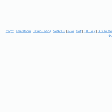
Софт
|
smetafor.ru
|
Техно-Голод
|
ЧеЧу.Ru
|
кино
|
Soft
|
:( 0 _ о ):
|
Bux To Me
Фо