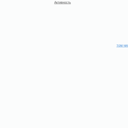
Активность
том чи