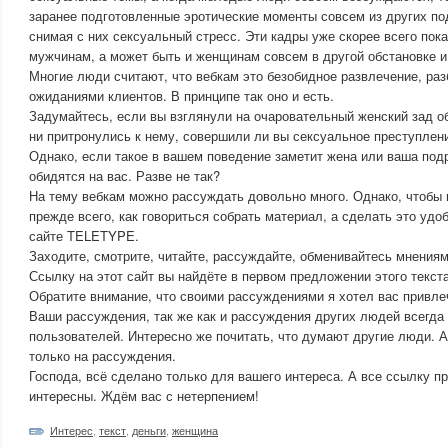
заранее подготовленные эротические моменты совсем из других по
снимая с них сексуальный стресс. Эти кадры уже скорее всего пок
мужчинам, а может быть и женщинам совсем в другой обстановке и 
Многие люди считают, что вебкам это безобидное развлечение, ра
ожиданиями клиентов. В принципе так оно и есть.
Задумайтесь, если вы взглянули на очаровательный женский зад об
ни притронулись к нему, совершили ли вы сексуальное преступление
Однако, если такое в вашем поведение заметит жена или ваша подр
обидятся на вас. Разве не так?
На тему вебкам можно рассуждать довольно много. Однако, чтобы 
прежде всего, как говориться собрать материал, а сделать это удоб
сайте TELETYPE.
Заходите, смотрите, читайте, рассуждайте, обменивайтесь мнениям
Ссылку на этот сайт вы найдёте в первом предложении этого текста
Обратите внимание, что своими рассуждениями я хотел вас привл
Ваши рассуждения, так же как и рассуждения других людей всегда
пользователей. Интересно же почитать, что думают другие люди. А
только на рассуждения.
Господа, всё сделано только для вашего интереса. А все ссылку п
интересны. Ждём вас с нетерпением!
Интерес
,
текст
,
деньги
,
женщина