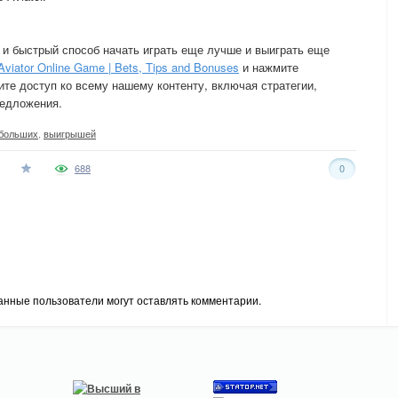
 и быстрый способ начать играть еще лучше и выиграть еще
Aviator Online Game | Bets, Tips and Bonuses
и нажмите
ите доступ ко всему нашему контенту, включая стратегии,
редложения.
больших
,
выигрышей
688
0
анные пользователи могут оставлять комментарии.