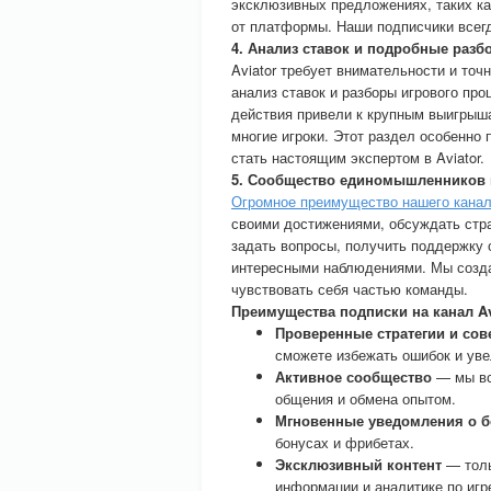
эксклюзивных предложениях, таких ка
от платформы. Наши подписчики всегд
4. Анализ ставок и подробные разб
Aviator требует внимательности и точ
анализ ставок и разборы игрового пр
действия привели к крупным выигрыша
многие игроки. Этот раздел особенно 
стать настоящим экспертом в Aviator.
5. Сообщество единомышленников 
Огромное преимущество нашего кана
своими достижениями, обсуждать стра
задать вопросы, получить поддержку 
интересными наблюдениями. Мы созд
чувствовать себя частью команды.
Преимущества подписки на канал Avi
Проверенные стратегии и сов
сможете избежать ошибок и уве
Активное сообщество
— мы вс
общения и обмена опытом.
Мгновенные уведомления о б
бонусах и фрибетах.
Эксклюзивный контент
— толь
информации и аналитике по игре