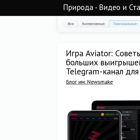
Природа - Видео и Ст
Все
Коллективные
Персональные
Игра Aviator: Совет
больших выигрышей
Telegram-канал дл
Блог им. Newsmake