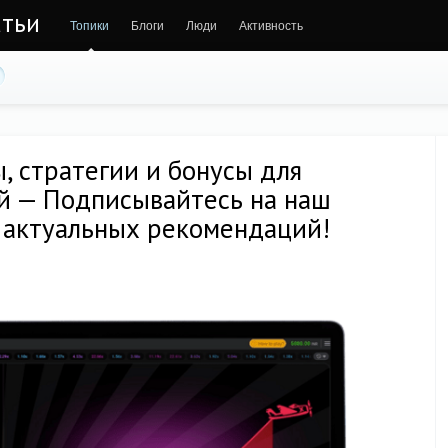
атьи
Топики
Блоги
Люди
Активность
ы, стратегии и бонусы для
 — Подписывайтесь на наш
я актуальных рекомендаций!