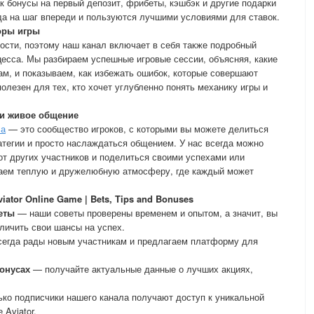
к бонусы на первый депозит, фрибеты, кэшбэк и другие подарки
а на шаг впереди и пользуются лучшими условиями для ставок.
оры игры
ности, поэтому наш канал включает в себя также подробный
оцесса. Мы разбираем успешные игровые сессии, объясняя, какие
м, и показываем, как избежать ошибок, которые совершают
полезен для тех, кто хочет углубленно понять механику игры и
и живое общение
ла
— это сообщество игроков, с которыми вы можете делиться
тегии и просто наслаждаться общением. У нас всегда можно
от других участников и поделиться своими успехами или
аем теплую и дружелюбную атмосферу, где каждый может
ator Online Game | Bets, Tips and Bonuses
еты
— наши советы проверены временем и опытом, а значит, вы
личить свои шансы на успех.
егда рады новым участникам и предлагаем платформу для
онусах
— получайте актуальные данные о лучших акциях,
ко подписчики нашего канала получают доступ к уникальной
 Aviator.