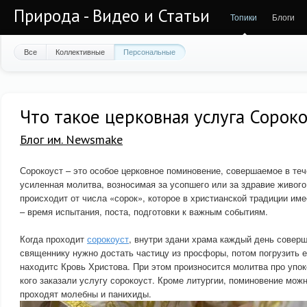
Природа - Видео и Статьи
Топики
Блоги
Все
Коллективные
Персональные
Что такое церковная услуга Сорок
Блог им. Newsmake
Сорокоуст – это особое церковное поминовение, совершаемое в теч
усиленная молитва, возносимая за усопшего или за здравие живого
происходит от числа «сорок», которое в христианской традиции им
– время испытания, поста, подготовки к важным событиям.
Когда проходит
сорокоуст
, внутри здани храма каждый день совер
священнику нужно достать частицу из просфоры, потом погрузить е
находитс Кровь Христова. При этом произносится молитва про упоко
кого заказали услугу сорокоуст. Кроме литургии, поминовение можн
проходят молебны и панихиды.