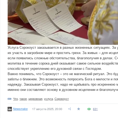
Услуга Сорокоуст заказывается в разных жизненных ситуациях. За 
их участь в загробном мире и простить грехи. За живых – для исце
если появились сложные обстоятельства, благополучия в делах. С
молитва в течение сорока дней оказывает самое сильное воздейств
способствует укреплению его духовной связи с Господом.
Важно понимать, что Сорокоуст – это не магический ритуал. Это б
заботы о ближнем. Это возможность попросить Бога о милости и по
надежду. Заказывая Сорокоуст, надо не щабывать про искреннюю м
именно они составляют основу в духовном исцелении и благополуч
Что
,
такое
,
церковная
,
услуга
,
Сорокоуст
Newsmake
17 августа 2025, 20:00
631