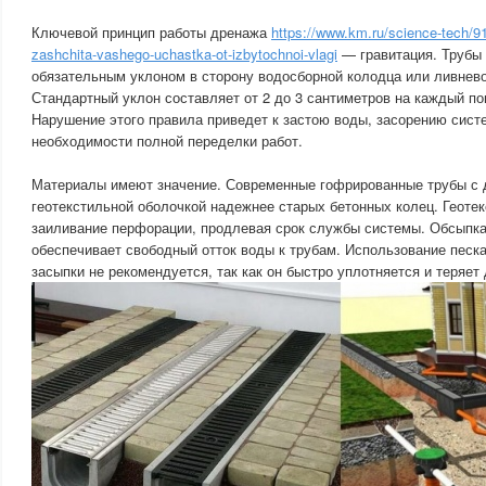
Ключевой принцип работы дренажа
https://www.km.ru/science-tech/9
zashchita-vashego-uchastka-ot-izbytochnoi-vlagi
— гравитация. Трубы
обязательным уклоном в сторону водосборной колодца или ливнево
Стандартный уклон составляет от 2 до 3 сантиметров на каждый по
Нарушение этого правила приведет к застою воды, засорению систем
необходимости полной переделки работ.
Материалы имеют значение. Современные гофрированные трубы с д
геотекстильной оболочкой надежнее старых бетонных колец. Геоте
заиливание перфорации, продлевая срок службы системы. Обсыпка
обеспечивает свободный отток воды к трубам. Использование песка
засыпки не рекомендуется, так как он быстро уплотняется и теряет