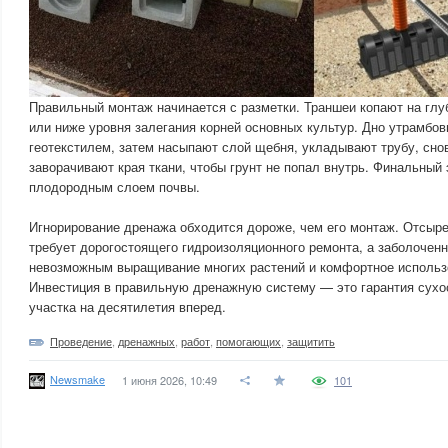
Правильный монтаж начинается с разметки. Траншеи копают на глу
или ниже уровня залегания корней основных культур. Дно утрамбо
геотекстилем, затем насыпают слой щебня, укладывают трубу, сн
заворачивают края ткани, чтобы грунт не попал внутрь. Финальный
плодородным слоем почвы.
Игнорирование дренажа обходится дороже, чем его монтаж. Отсы
требует дорогостоящего гидроизоляционного ремонта, а заболочен
невозможным выращивание многих растений и комфортное использ
Инвестиция в правильную дренажную систему — это гарантия сухо
участка на десятилетия вперед.
Проведение
,
дренажных
,
работ
,
помогающих
,
защитить
Newsmake
1 июня 2026, 10:49
101