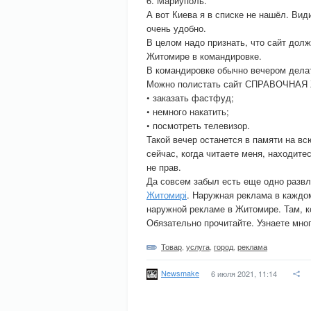
6. Мариуполь.
А вот Киева я в списке не нашёл. Вид
очень удобно.
В целом надо признать, что сайт долж
Житомире в командировке.
В командировке обычно вечером делат
Можно полистать сайт СПРАВОЧНА
• заказать фастфуд;
• немного накатить;
• посмотреть телевизор.
Такой вечер останется в памяти на вс
сейчас, когда читаете меня, находите
не прав.
Да совсем забыл есть еще одно развл
Житомирі
. Наружная реклама в каждом
наружной рекламе в Житомире. Там, к
Обязательно прочитайте. Узнаете мног
Товар
,
услуга
,
город
,
реклама
Newsmake
6 июля 2021, 11:14