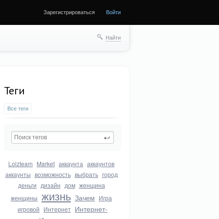
Зарегистрироваться
Войти
Найти
Теги
Все теги
Lolzteam
Market
аккаунта
аккаунтов
аккаунты
возможность
выбрать
город
деньги
дизайн
дом
женщина
жизнь
Зачем
женщины
Игра
Интернет-
игровой
Интернет