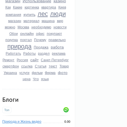
магазин
Использование
казино
Как
Какие
картинка
квартира
Киев
лес
люди
купить
компания
магазин
материал
машина
мир
можно
Москва
необходимо
новости
онлайн
Обои
офис
покупают
покупка
портал
Почему
правильно
природа
работа
Продажа
Работать
Работы
раздел
реклама
сайт
Ремонт
Россия
Санкт-Петербург
смартфон
ссылка
Статья
текст
Товар
фото
Украина
услуги
фильм
Фирма
цена
Что
язык
Блоги
Топ
Природа и Жизнь видео
0.00