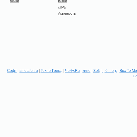
Войти
Блоги
Люди
Активность
Софт
|
smetafor.ru
|
Техно-Голод
|
ЧеЧу.Ru
|
кино
|
Soft
|
:( 0 _ о ):
|
Bux To Me
Фо