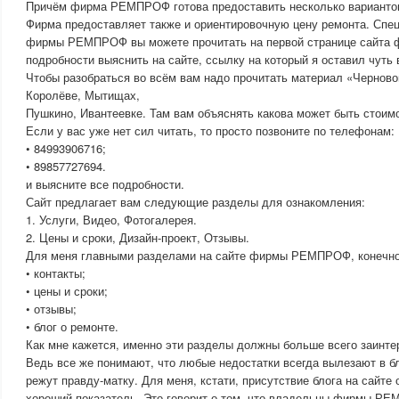
Причём фирма РЕМПРОФ готова предоставить несколько вариант
Фирма предоставляет также и ориентировочную цену ремонта. Спе
фирмы РЕМПРОФ вы можете прочитать на первой странице сайт
подробности выяснить на сайте, ссылку на который я оставил чуть 
Чтобы разобраться во всём вам надо прочитать материал «Черново
Королёве, Мытищах,
Пушкино, Ивантеевке. Там вам объяснять какова может быть стоим
Если у вас уже нет сил читать, то просто позвоните по телефонам:
• 84993906716;
• 89857727694.
и выясните все подробности.
Сайт предлагает вам следующие разделы для ознакомления:
1. Услуги, Видео, Фотогалерея.
2. Цены и сроки, Дизайн-проект, Отзывы.
Для меня главными разделами на сайте фирмы РЕМПРОФ, конечно
• контакты;
• цены и сроки;
• отзывы;
• блог о ремонте.
Как мне кажется, именно эти разделы должны больше всего заинте
Ведь все же понимают, что любые недостатки всегда вылезают в б
режут правду-матку. Для меня, кстати, присутствие блога на сайте 
хороший показатель. Это говорит о том, что владельцы фирмы РЕ