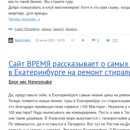
вести такой бизнес. Вы станете гуру.
Добро пожаловать в клуб миллионеров! Хотя я это вам скажу, когд
квартиру, для аренды.
Читать дальше →
Санкт-Петербург
,
деньги
,
ремонт
,
бизнесс
Newsmake
23 июля 2021, 18:23
0
770
Сайт ВРЕМЯ рассказывает о самых
в Екатеринбурге на ремонт стира
Блог им. Newsmake
Да, представьте себе, в Екатеринбурге самые низкие цены на ремо
Теперь появятся новые бизнес туры в Екатеринбург со стиральным
это благодаря преимуществам сервиса «102 Мастера». Неужели у н
102 мастера? Надо выписывать им командировки. Пусть к нам в Таг
они такие дешёвые. В Азовском море выкупаются с таганрогскими 
По обвыкнутся, да и останутся в Таганроге. Вот тут их Ростов-на-Д
стиральных машин и завалит. Это вам не Екатеринбург. У Ростовчан