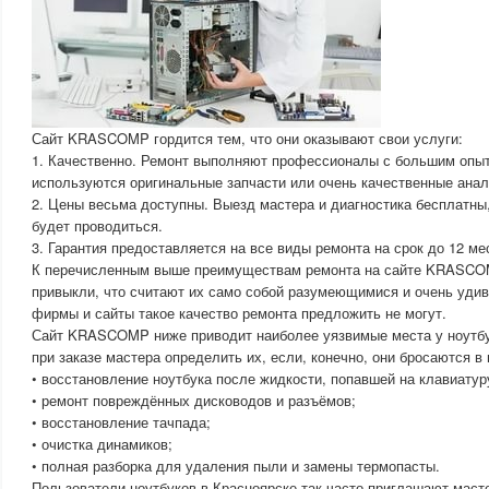
Сайт KRASCOMP гордится тем, что они оказывают свои услуги:
1. Качественно. Ремонт выполняют профессионалы с большим опыт
используются оригинальные запчасти или очень качественные анал
2. Цены весьма доступны. Выезд мастера и диагностика бесплатны
будет проводиться.
3. Гарантия предоставляется на все виды ремонта на срок до 12 ме
К перечисленным выше преимуществам ремонта на сайте KRASCO
привыкли, что считают их само собой разумеющимися и очень удив
фирмы и сайты такое качество ремонта предложить не могут.
Сайт KRASCOMP ниже приводит наиболее уязвимые места у ноутбу
при заказе мастера определить их, если, конечно, они бросаются в 
• восстановление ноутбука после жидкости, попавшей на клавиатур
• ремонт повреждённых дисководов и разъёмов;
• восстановление тачпада;
• очистка динамиков;
• полная разборка для удаления пыли и замены термопасты.
Пользователи ноутбуков в Красноярске так часто приглашают маст