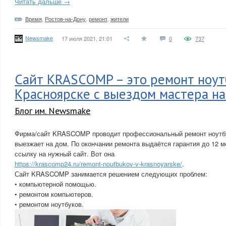
Читать дальше →
Время
,
Ростов-на-Дону
,
ремонт
,
жители
Newsmake
17 июля 2021, 21:01
0
737
Сайт KRASCOMP – это ремонт ноут
Красноярске с выездом мастера н
Блог им. Newsmake
Фирма/сайт KRASCOMP проводит профессиональный ремонт ноутбу
выезжает на дом. По окончании ремонта выдаётся гарантия до 12 
ссылку на нужный сайт. Вот она
https://krascomp24.ru/remont-noutbukov-v-krasnoyarske/
.
Сайт KRASCOMP занимается решением следующих проблем:
• компьютерной помощью.
• ремонтом компьютеров.
• ремонтом ноутбуков.