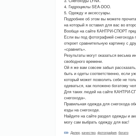
3. Снегоходы LYNX.
4. Гидроциклы SEA-DOO.
5. Одежду и аксессуары.
Подробнее об этом вы можете прочит
на который я оставил для вас во второ
Вообще на сайте КАНТРИ-СПОРТ предс
Если вы под фотографией снегохода п
откроет сравнительную картинку с др
«сравнить».
Результаты могут оказаться весьма ин
свободного времени.
Ой я же вам совсем забыл рассказать,
быть и одеты соответственно, если уж 
который может позволить себе не толь
одеваться, как положено богатому чел
Для таких людей на сайте КАНТРИ-СП
снегохода».
Правильная одежда для снегохода обе
езды на снегоходе.
Найдите на сайте раздел одежды и ак
могу сам выбрать одежду для вас!
Дилер
,
качество
,
фотография
,
богато