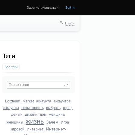
Зарегистрироваться
Войти
Найти
Теги
Все теги
Lolzteam
Market
аккаунта
аккаунтов
аккаунты
возможность
выбрать
город
деньги
дизайн
дом
женщина
жизнь
Зачем
женщины
Игра
Интернет-
игровой
Интернет