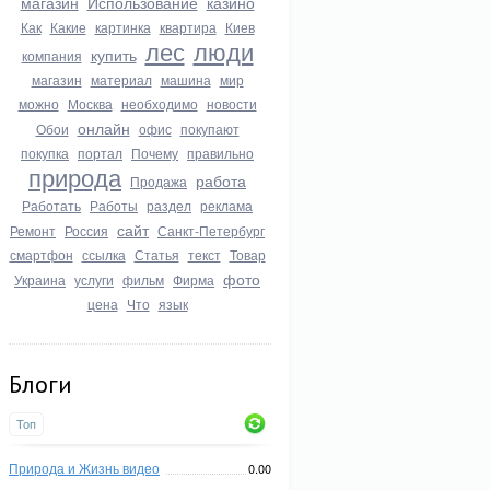
магазин
Использование
казино
Как
Какие
картинка
квартира
Киев
лес
люди
купить
компания
магазин
материал
машина
мир
можно
Москва
необходимо
новости
онлайн
Обои
офис
покупают
покупка
портал
Почему
правильно
природа
работа
Продажа
Работать
Работы
раздел
реклама
сайт
Ремонт
Россия
Санкт-Петербург
смартфон
ссылка
Статья
текст
Товар
фото
Украина
услуги
фильм
Фирма
цена
Что
язык
Блоги
Топ
Природа и Жизнь видео
0.00