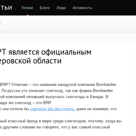
атьи
Топики
Блоги
Люди
Активность
Т является официальным
еровской области
 BRP? Отвечаю – это название канадской компании Bombardier
. По-русски это означает снегоход, так как фирма Bombardier
рвой компанией начавшей выпускать снегоходы в Канаде. В
наде же снегоход – это BRP.
то они хотели бы
снегоход ski doo купить
, даже не понимая, что
мый классный бренд в мире среди снегоходов, поэтому, когда вы
 то другими словами вы говорите, что у вас самый классный