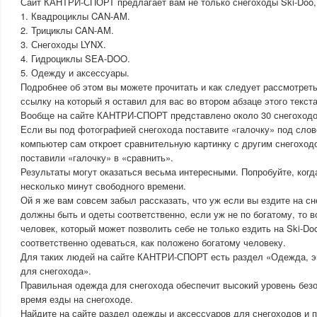
Сайт КАНТРИ-СПОРТ предлагает вам не только снегоходы Ski-Doo, 
1. Квадроциклы CAN-AM.
2. Трициклы CAN-AM.
3. Снегоходы LYNX.
4. Гидроциклы SEA-DOO.
5. Одежду и аксессуары.
Подробнее об этом вы можете прочитать и как следует рассмотре
ссылку на который я оставил для вас во втором абзаце этого текста
Вообще на сайте КАНТРИ-СПОРТ представлено около 30 снегоходо
Если вы под фотографией снегохода поставите «галочку» под слов
компьютер сам откроет сравнительную картинку с другим снегоход
поставили «галочку» в «сравнить».
Результаты могут оказаться весьма интересными. Попробуйте, когд
несколько минут свободного времени.
Ой я же вам совсем забыл рассказать, что уж если вы ездите на сн
должны быть и одеты соответственно, если уж не по богатому, то в
человек, который может позволить себе не только ездить на Ski-Doo
соответственно одеваться, как положено богатому человеку.
Для таких людей на сайте КАНТРИ-СПОРТ есть раздел «Одежда, э
для снегохода».
Правильная одежда для снегохода обеспечит высокий уровень без
время езды на снегоходе.
Найдите на сайте раздел одежды и аксессуаров для снегоходов и п