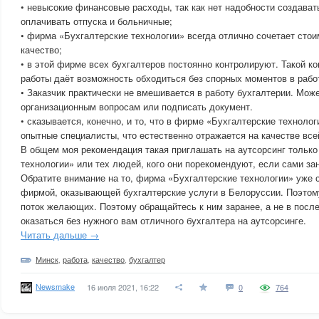
• невысокие финансовые расходы, так как нет надобности создават
оплачивать отпуска и больничные;
• фирма «Бухгалтерские технологии» всегда отлично сочетает стои
качество;
• в этой фирме всех бухгалтеров постоянно контролируют. Такой к
работы даёт возможность обходиться без спорных моментов в рабо
• Заказчик практически не вмешивается в работу бухгалтерии. Може
организационным вопросам или подписать документ.
• сказывается, конечно, и то, что в фирме «Бухгалтерские техноло
опытные специалисты, что естественно отражается на качестве вс
В общем моя рекомендация такая приглашать на аутсорсинг тольк
технологии» или тех людей, кого они порекомендуют, если сами за
Обратите внимание на то, фирма «Бухгалтерские технологии» уже 
фирмой, оказывающей бухгалтерские услуги в Белоруссии. Поэтом
поток желающих. Поэтому обращайтесь к ним заранее, а не в посл
оказаться без нужного вам отличного бухгалтера на аутсорсинге.
Читать дальше →
Минск
,
работа
,
качество
,
бухгалтер
Newsmake
16 июля 2021, 16:22
0
764