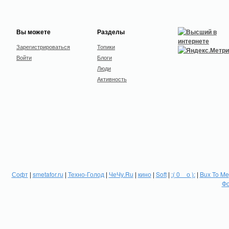
Вы можете
Разделы
Зарегистрироваться
Топики
Войти
Блоги
Люди
Активность
Софт
|
smetafor.ru
|
Техно-Голод
|
ЧеЧу.Ru
|
кино
|
Soft
|
:( 0 _ о ):
|
Bux To Me
Фо