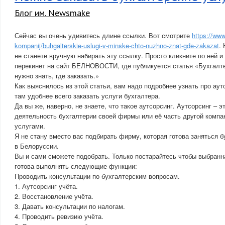
Блог им. Newsmake
Сейчас вы очень удивитесь длине ссылки. Вот смотрите
https://www
kompanij/buhgalterskie-uslugi-v-minske-chto-nuzhno-znat-gde-zakazat
.
не станете вручную набирать эту ссылку. Просто кликните по ней и
перекинет на сайт БЕЛНОВОСТИ, где публикуется статья «Бухгалте
нужно знать, где заказать.»
Как выяснилось из этой статьи, вам надо подробнее узнать про аут
там удобнее всего заказать услуги бухгалтера.
Да вы же, наверно, не знаете, что такое аутсорсинг. Аутсорсинг – э
деятельность бухгалтерии своей фирмы или её часть другой комп
услугами.
Я не стану вместо вас подбирать фирму, которая готова заняться б
в Белоруссии.
Вы и сами сможете подобрать. Только постарайтесь чтобы выбран
готова выполнять следующие функции:
Проводить консультации по бухгалтерским вопросам.
1. Аутсорсинг учёта.
2. Восстановление учёта.
3. Давать консультации по налогам.
4. Проводить ревизию учёта.