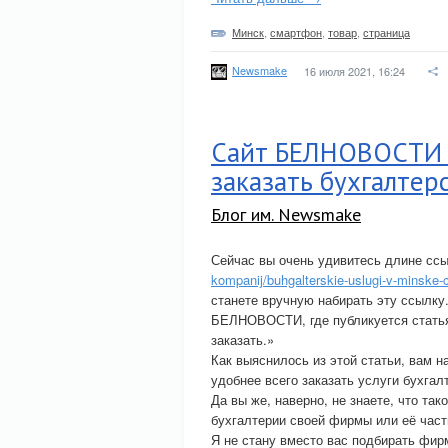
Минск
,
смартфон
,
товар
,
страница
Newsmake
16 июля 2021, 16:24
Сайт БЕЛНОВОСТИ р
заказать бухгалтер
Блог им. Newsmake
Сейчас вы очень удивитесь длине сс
kompanij/buhgalterskie-uslugi-v-minske-
станете вручную набирать эту ссылку.
БЕЛНОВОСТИ, где публикуется статья 
заказать.»
Как выяснилось из этой статьи, вам н
удобнее всего заказать услуги бухгал
Да вы же, наверно, не знаете, что так
бухгалтерии своей фирмы или её част
Я не стану вместо вас подбирать фирм