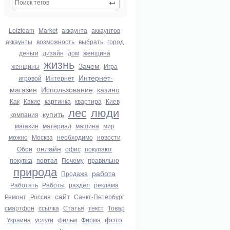
Lolzteam
Market
аккаунта
аккаунтов
аккаунты
возможность
выбрать
город
деньги
дизайн
дом
женщина
жизнь
Зачем
женщины
Игра
Интернет-
игровой
Интернет
магазин
Использование
казино
Как
Какие
картинка
квартира
Киев
лес
люди
купить
компания
магазин
материал
машина
мир
можно
Москва
необходимо
новости
онлайн
Обои
офис
покупают
покупка
портал
Почему
правильно
природа
работа
Продажа
Работать
Работы
раздел
реклама
сайт
Ремонт
Россия
Санкт-Петербург
смартфон
ссылка
Статья
текст
Товар
фото
Украина
услуги
фильм
Фирма