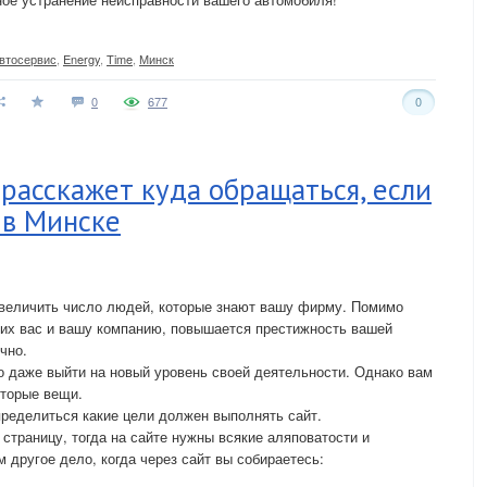
втосервис
,
Energy
,
Time
,
Минск
0
677
0
асскажет куда обращаться, если
 в Минске
увеличить число людей, которые знают вашу фирму. Помимо
их вас и вашу компанию, повышается престижность вашей
ично.
 даже выйти на новый уровень своей деятельности. Однако вам
оторые вещи.
пределиться какие цели должен выполнять сайт.
страницу, тогда на сайте нужны всякие аляповатости и
 другое дело, когда через сайт вы собираетесь: