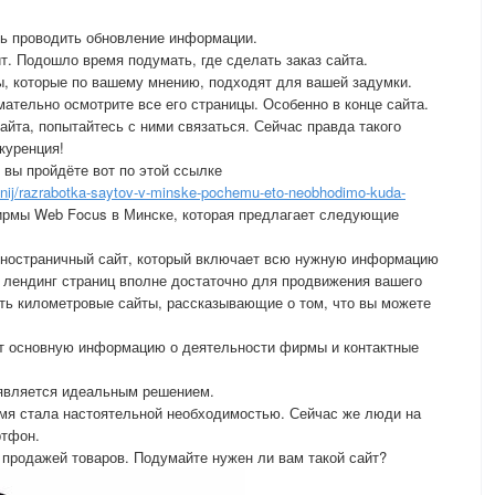
ень проводить обновление информации.
т. Подошло время подумать, где сделать заказ сайта.
ы, которые по вашему мнению, подходят для вашей задумки.
ательно осмотрите все его страницы. Особенно в конце сайта.
айта, попытайтесь с ними связаться. Сейчас правда такого
куренция!
вы пройдёте вот по этой ссылке
anij/razrabotka-saytov-v-minske-pochemu-eto-neobhodimo-kuda-
ирмы Web Focus в Минске, которая предлагает следующие
одностраничный сайт, который включает всю нужную информацию
 лендинг страниц вполне достаточно для продвижения вашего
ать километровые сайты, рассказывающие о том, что вы можете
ют основную информацию о деятельности фирмы и контактные
 является идеальным решением.
емя стала настоятельной необходимостью. Сейчас же люди на
ртфон.
я продажей товаров. Подумайте нужен ли вам такой сайт?