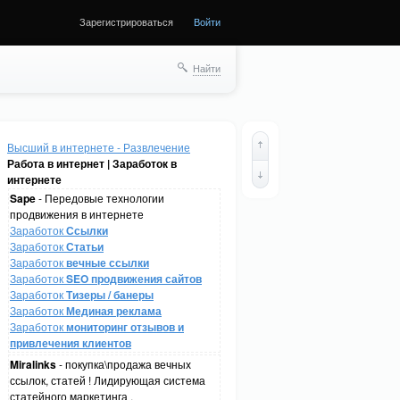
Зарегистрироваться
Войти
Найти
Высший в интернете - Развлечение
Работа в интернет | Заработок в
интернете
Sape
- Передовые технологии
продвижения в интернете
Заработок
Ссылки
Заработок
Статьи
Заработок
вечные ссылки
Заработок
SEO продвижения сайтов
Заработок
Тизеры / банеры
Заработок
Мединая реклама
Заработок
мониторинг отзывов и
привлечения клиентов
Miralinks
- покупка\продажа вечных
ссылок, статей ! Лидирующая система
статейного маркетинга .