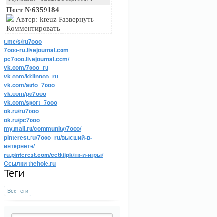
Пост №6359184
Автор: kreuz Развернуть
Комментировать
t.me/s/ru7ooo
7ooo-ru.livejournal.com
pc7ooo.livejournal.com/
vk.com/7ooo_ru
vk.com/kkiinnoo_ru
vk.com/auto_7ooo
vk.com/pc7ooo
vk.com/sport_7ooo
ok.ru/ru7ooo
ok.ru/pc7ooo
my.mail.ru/community/7ooo/
pinterest.ru/7ooo_ru/высший-в-
интернете/
ru.pinterest.com/cetkijpk/пк-и-игры/
Ссылки thehole.ru
Теги
Все теги