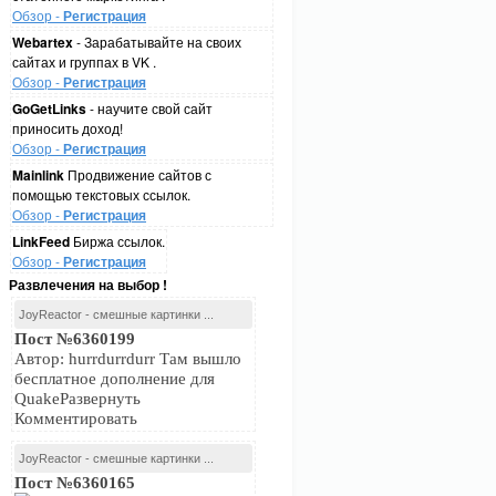
Обзор -
Регистрация
Webartex
- Зарабатывайте на своих
сайтах и группах в VK .
Обзор -
Регистрация
GoGetLinks
- научите свой сайт
приносить доход!
Обзор -
Регистрация
Mainlink
Продвижение сайтов с
помощью текстовых ссылок.
Обзор -
Регистрация
LinkFeed
Биржа ссылок.
Обзор -
Регистрация
Развлечения на выбор !
JoyReactor - смешные картинки ...
Пост №6360199
Автор: hurrdurrdurr Там вышло
бесплатное дополнение для
QuakeРазвернуть
Комментировать
JoyReactor - смешные картинки ...
Пост №6360165