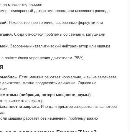
я по множеству причин:
мер, неисправный датчик кислорода или массового расхода
мой.
Некачественное топливо, засоренные форсунки или
игания.
Сюда относятся проблемы со свечами, катушками
мой.
Засоренный каталитический нейтрализатор или ошибки
в работе блока управления двигателем (ЭБУ).
я
томобиль.
Если машина работает нормально, и вы не замечаете
е двигателя, можно продолжить движение. Однако не
рвис.
имптомы (вибрация, потеря мощности, шумы)
–
е и вызовите эвакуатор.
бака плотно закрыта.
Иногда индикатор загорается из-за потери
мы.
сли машина работает без изменений, проблему важно