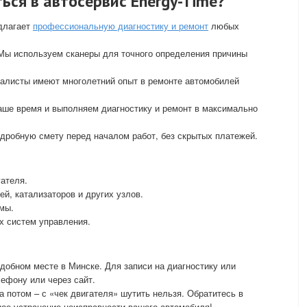
ься в автосервис Energy-Time?
едлагает
профессиональную диагностику и ремонт
любых
ы используем сканеры для точного определения причины
алисты имеют многолетний опыт в ремонте автомобилей
ше время и выполняем диагностику и ремонт в максимально
дробную смету перед началом работ, без скрытых платежей.
ателя.
ей, катализаторов и других узлов.
мы.
х систем управления.
добном месте в Минске. Для записи на диагностику или
лефону или через сайт.
 потом – с «чек двигателя» шутить нельзя. Обратитесь в
ное устранение неисправности вашего автомобиля!