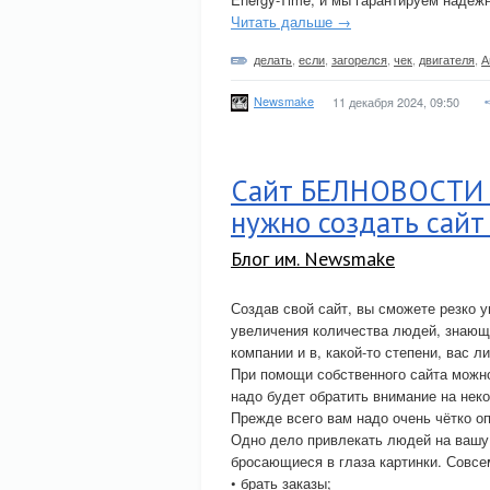
Читать дальше →
делать
,
если
,
загорелся
,
чек
,
двигателя
,
А
Newsmake
11 декабря 2024, 09:50
Сайт БЕЛНОВОСТИ р
нужно создать сайт
Блог им. Newsmake
Создав свой сайт, вы сможете резко 
увеличения количества людей, знающ
компании и в, какой-то степени, вас л
При помощи собственного сайта можно
надо будет обратить внимание на нек
Прежде всего вам надо очень чётко о
Одно дело привлекать людей на вашу 
бросающиеся в глаза картинки. Совсем
• брать заказы;