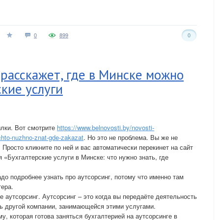
0
899
0
асскажет, где в Минске можно
ские услуги
ылки. Вот смотрите
https://www.belnovosti.by/novosti-
chto-nuzhno-znat-gde-zakazat
. Но это не проблема. Вы же не
 Просто кликните по ней и вас автоматически перекинет на сайт
«Бухгалтерские услуги в Минске: что нужно знать, где
адо подробнее узнать про аутсорсинг, потому что именно там
тера.
ое аутсорсинг. Аутсорсинг – это когда вы передаёте деятельность
ь другой компании, занимающейся этими услугами.
у, которая готова заняться бухгалтерией на аутсорсинге в