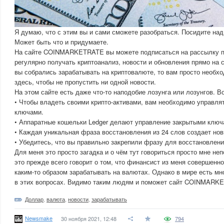
Я думаю, что с этим вы и сами сможете разобраться. Посидите над
Может быть что и придумаете.
На сайте COINMARKETRATE вы можете подписаться на рассылку по
регулярно получать криптоанализ, новости и обновления прямо на 
вы собрались зарабатывать на криптовалюте, то вам просто необх
здесь, чтобы не пропустить ни одной новости.
На этом сайте есть даже что-то наподобие лозунга или лозунгов. В
• Чтобы владеть своими крипто-активами, вам необходимо управл
ключами.
• Аппаратные кошельки Ledger делают управление закрытыми ключ
• Каждая уникальная фраза восстановления из 24 слов создает но
• Убедитесь, что вы правильно закрепили фразу для восстановлени
Для меня это просто загадка и о чём тут говориться просто мне неп
это прежде всего говорит о том, что финансист из меня совершенно
каким-то образом зарабатывать на валютах. Однако в мире есть мн
в этих вопросах. Видимо таким людям и поможет сайт COINMARK
Доллар
,
валюта
,
новости
,
зарабатывать
Newsmake
30 ноября 2021, 12:48
794