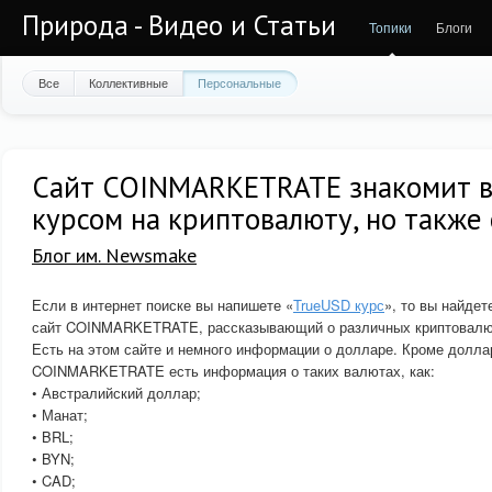
Природа - Видео и Статьи
Топики
Блоги
Все
Коллективные
Персональные
Сайт COINMARKETRATE знакомит ва
курсом на криптовалюту, но также
Блог им. Newsmake
Если в интернет поиске вы напишете «
TrueUSD курс
», то вы найде
сайт COINMARKETRATE, рассказывающий о различных криптовалю
Есть на этом сайте и немного информации о долларе. Кроме долла
COINMARKETRATE есть информация о таких валютах, как:
• Австралийский доллар;
• Манат;
• BRL;
• BYN;
• CAD;