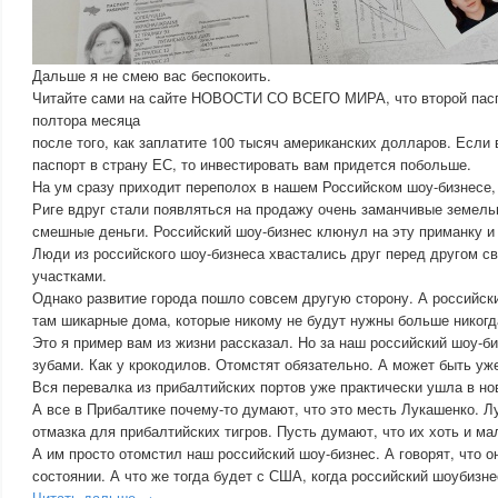
Дальше я не смею вас беспокоить.
Читайте сами на сайте НОВОСТИ СО ВСЕГО МИРА, что второй пасп
полтора месяца
после того, как заплатите 100 тысяч американских долларов. Если
паспорт в страну ЕС, то инвестировать вам придется побольше.
На ум сразу приходит переполох в нашем Российском шоу-бизнесе,
Риге вдруг стали появляться на продажу очень заманчивые земельн
смешные деньги. Российский шоу-бизнес клюнул на эту приманку и 
Люди из российского шоу-бизнеса хвастались друг перед другом с
участками.
Однако развитие города пошло совсем другую сторону. А российск
там шикарные дома, которые никому не будут нужны больше никогд
Это я пример вам из жизни рассказал. Но за наш российский шоу-би
зубами. Как у крокодилов. Отомстят обязательно. А может быть уж
Вся перевалка из прибалтийских портов уже практически ушла в но
А все в Прибалтике почему-то думают, что это месть Лукашенко. Л
отмазка для прибалтийских тигров. Пусть думают, что их хоть и ма
А им просто отомстил наш российский шоу-бизнес. А говорят, что о
состоянии. А что же тогда будет с США, когда российский шоубизне
Читать дальше →