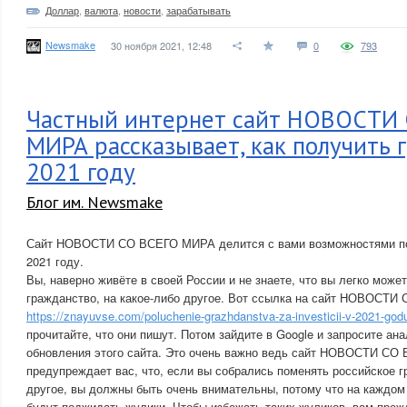
Доллар
,
валюта
,
новости
,
зарабатывать
Newsmake
30 ноября 2021, 12:48
0
793
Частный интернет сайт НОВОСТИ
МИРА рассказывает, как получить 
2021 году
Блог им. Newsmake
Сайт НОВОСТИ СО ВСЕГО МИРА делится с вами возможностями по
2021 году.
Вы, наверно живёте в своей России и не знаете, что вы легко може
гражданство, на какое-либо другое. Вот ссылка на сайт НОВОСТ
https://znayuvse.com/poluchenie-grazhdanstva-za-investicii-v-2021-god
прочитайте, что они пишут. Потом зайдите в Google и запросите ан
обновления этого сайта. Это очень важно ведь сайт НОВОСТИ С
предупреждает вас, что, если вы собрались поменять российское г
другое, вы должны быть очень внимательны, потому что на каждом 
будут поджидать жулики. Чтобы избежать таких жуликов, вам прежд