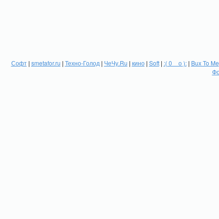
Софт
|
smetafor.ru
|
Техно-Голод
|
ЧеЧу.Ru
|
кино
|
Soft
|
:( 0 _ о ):
|
Bux To Me
Фо