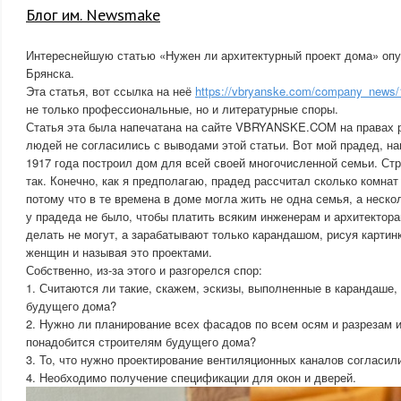
Блог им. Newsmake
Интереснейшую статью «Нужен ли архитектурный проект дома» опу
Брянска.
Эта статья, вот ссылка на неё
https://vbryanske.com/company_news/
не только профессиональные, но и литературные споры.
Статья эта была напечатана на сайте VBRYANSKE.COM на правах р
людей не согласились с выводами этой статьи. Вот мой прадед, н
1917 года построил дом для всей своей многочисленной семьи. Стр
так. Конечно, как я предполагаю, прадед рассчитал сколько комнат
потому что в те времена в доме могла жить не одна семья, а неско
у прадеда не было, чтобы платить всяким инженерам и архитектора
делать не могут, а зарабатывают только карандашом, рисуя карти
женщин и называя это проектами.
Собственно, из-за этого и разгорелся спор:
1. Считаются ли такие, скажем, эскизы, выполненные в карандаше,
будущего дома?
2. Нужно ли планирование всех фасадов по всем осям и разрезам 
понадобится строителям будущего дома?
3. То, что нужно проектирование вентиляционных каналов согласили
4. Необходимо получение спецификации для окон и дверей.