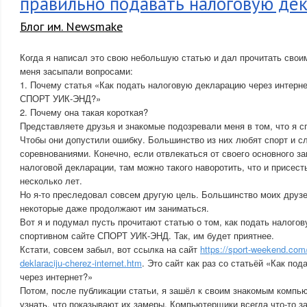
правильно подавать налоговую де
Блог им. Newsmake
Когда я написал это свою небольшую статью и дал прочитать свои
меня засыпали вопросами:
1. Почему статья «Как подать налоговую декларацию через интерне
СПОРТ УИК-ЭНД?»
2. Почему она такая короткая?
Представляете друзья и знакомые подозревали меня в том, что я с
Чтобы они допустили ошибку. Большинство из них любят спорт и с
соревнованиями. Конечно, если отвлекаться от своего основного за
налоговой декларации, там можно такого наворотить, что и присест
несколько лет.
Но я-то преследовал совсем другую цель. Большинство моих друзе
некоторые даже продолжают им заниматься.
Вот я и подумал пусть прочитают статью о том, как подать налого
спортивном сайте СПОРТ УИК-ЭНД. Так, им будет приятнее.
Кстати, совсем забыл, вот ссылка на сайт
https://sport-weekend.com
deklaraciju-cherez-internet.htm
. Это сайт как раз со статьёй «Как по
через интернет?»
Потом, после публикации статьи, я зашёл к своим знакомым компь
узнать, что показывают их замеры. Компьютерщики всегда что-то з