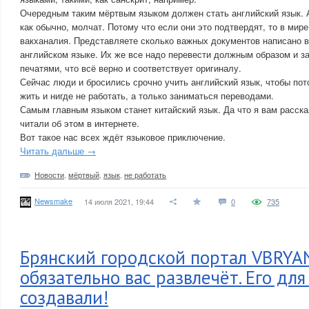
Очередным таким мёртвым языком должен стать английский язык. 
как обычно, молчат. Потому что если они это подтвердят, то в мире
вакханалия. Представляете сколько важных документов написано в
английском языке. Их же все надо перевести должным образом и з
печатями, что всё верно и соответствует оригиналу.
Сейчас люди и бросились срочно учить английский язык, чтобы по
жить и нигде не работать, а только заниматься переводами.
Самым главным языком станет китайский язык. Да что я вам расска
читали об этом в интернете.
Вот такое нас всех ждёт языковое приключение.
Читать дальше →
Новости
,
мёртвый
,
язык
,
не работать
Newsmake
14 июля 2021, 19:44
0
735
Брянский городской портал VBRY
обязательно вас развлечёт. Его для
создавали!