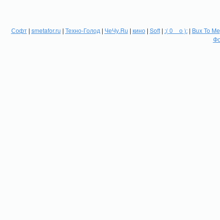
Софт
|
smetafor.ru
|
Техно-Голод
|
ЧеЧу.Ru
|
кино
|
Soft
|
:( 0 _ о ):
|
Bux To Me
Фо