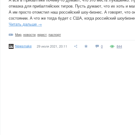
отмазка для прибалтийских тигров. Пусть думают, что их хоть и ма
А им просто отомстил наш российский шоу-бизнес. А говорят, что о
состоянии. А что же тогда будет с США, когда российский шоубизне
Читать дальше →
Мир
,
новости
,
юрист
,
паспорт
Newsmake
29 июля 2021, 20:11
0
844