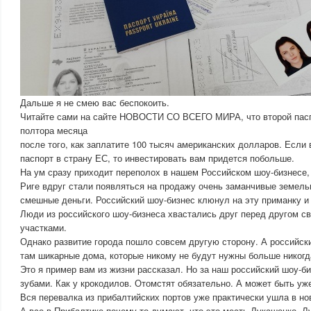
Дальше я не смею вас беспокоить.
Читайте сами на сайте НОВОСТИ СО ВСЕГО МИРА, что второй пасп
полтора месяца
после того, как заплатите 100 тысяч американских долларов. Если
паспорт в страну ЕС, то инвестировать вам придется побольше.
На ум сразу приходит переполох в нашем Российском шоу-бизнесе,
Риге вдруг стали появляться на продажу очень заманчивые земельн
смешные деньги. Российский шоу-бизнес клюнул на эту приманку и 
Люди из российского шоу-бизнеса хвастались друг перед другом с
участками.
Однако развитие города пошло совсем другую сторону. А российск
там шикарные дома, которые никому не будут нужны больше никогд
Это я пример вам из жизни рассказал. Но за наш российский шоу-би
зубами. Как у крокодилов. Отомстят обязательно. А может быть уж
Вся перевалка из прибалтийских портов уже практически ушла в но
А все в Прибалтике почему-то думают, что это месть Лукашенко. Л