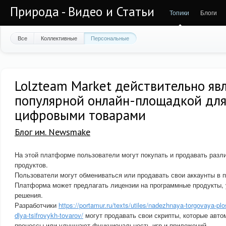
Природа - Видео и Статьи
Топики
Блоги
Все
Коллективные
Персональные
Lolzteam Market действительно яв
популярной онлайн-площадкой для
цифровыми товарами
Блог им. Newsmake
На этой платформе пользователи могут покупать и продавать раз
продуктов.
Пользователи могут обмениваться или продавать свои аккаунты в 
Платформа может предлагать лицензии на программные продукты, 
решения.
Разработчики
https://portamur.ru/texts/utiles/nadezhnaya-torgovaya-p
dlya-tsifrovykh-tovarov/
могут продавать свои скрипты, которые авт
процессы или улучшают функциональность игр и приложений.