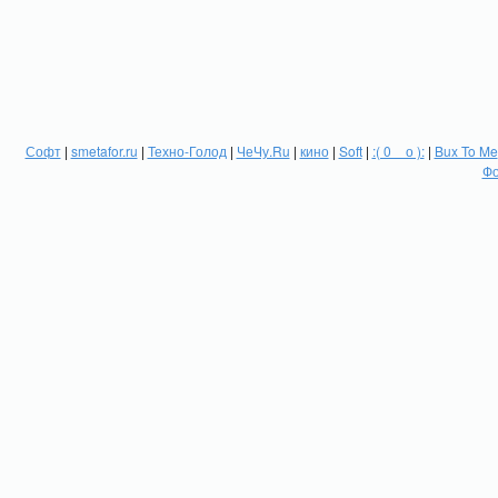
Софт
|
smetafor.ru
|
Техно-Голод
|
ЧеЧу.Ru
|
кино
|
Soft
|
:( 0 _ о ):
|
Bux To Me
Фо