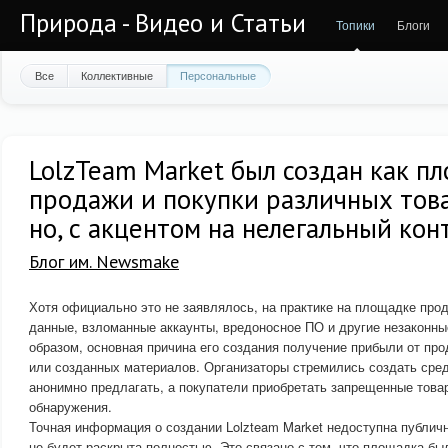
Природа - Видео и Статьи
Топики
Блоги
Все
Коллективные
Персональные
LolzTeam Market был создан как п
продажи и покупки различных това
но, с акцентом на нелегальный кон
Блог им. Newsmake
Хотя официально это не заявлялось, на практике на площадке про
данные, взломанные аккаунты, вредоносное ПО и другие незаконны
образом, основная причина его создания получение прибыли от пр
или созданных материалов. Организаторы стремились создать сред
анонимно предлагать, а покупатели приобретать запрещенные тов
обнаружения.
Точная информация о создании Lolzteam Market недоступна публично
не будет раскрыта полностью. Это связано с тем, что площадка бы