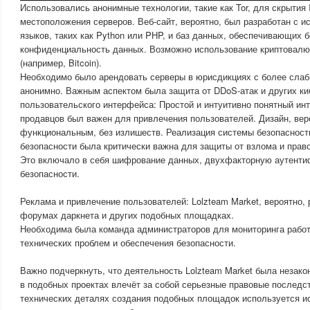
Использовались анонимные технологии, такие как Tor, для скрытия 
местоположения серверов. Веб-сайт, вероятно, был разработан с 
языков, таких как Python или PHP, и баз данных, обеспечивающих б
конфиденциальность данных. Возможно использование криптовалю
(например, Bitcoin).
Необходимо было арендовать серверы в юрисдикциях с более сла
анонимно. Важным аспектом была защита от DDoS-атак и других ки
пользовательского интерфейса: Простой и интуитивно понятный ин
продавцов был важен для привлечения пользователей. Дизайн, вер
функциональным, без излишеств. Реализация системы безопасност
безопасности была критически важна для защиты от взлома и прав
Это включало в себя шифрование данных, двухфакторную аутенти
безопасности.
Реклама и привлечение пользователей: Lolzteam Market, вероятно,
форумах даркнета и других подобных площадках.
Необходима была команда администраторов для мониторинга рабо
технических проблем и обеспечения безопасности.
Важно подчеркнуть, что деятельность Lolzteam Market была незакон
в подобных проектах влечёт за собой серьезные правовые последс
технических деталях создания подобных площадок используется и