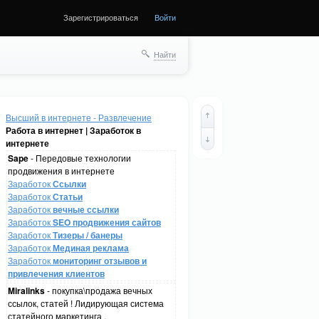
Зарегистрироваться
Войти
Найти
Высший в интернете - Развлечение
Работа в интернет | Заработок в
интернете
Sape
- Передовые технологии
продвижения в интернете
Заработок
Ссылки
Заработок
Статьи
Заработок
вечные ссылки
Заработок
SEO продвижения сайтов
Заработок
Тизеры / банеры
Заработок
Мединая реклама
Заработок
мониторинг отзывов и
привлечения клиентов
Miralinks
- покупка\продажа вечных
ссылок, статей ! Лидирующая система
статейного маркетинга .