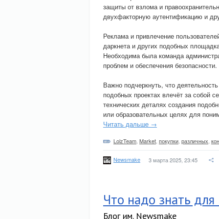
защиты от взлома и правоохранитель
двухфакторную аутентификацию и дру
Реклама и привлечение пользователей
даркнета и других подобных площадка
Необходима была команда администра
проблем и обеспечения безопасности.
Важно подчеркнуть, что деятельность 
подобных проектах влечёт за собой 
технических деталях создания подоб
или образовательных целях для поним
Читать дальше →
LolzTeam
,
Market
,
покупки
,
различных
,
ко
Newsmake
3 марта 2025, 23:45
Что надо знать для
Блог им. Newsmake