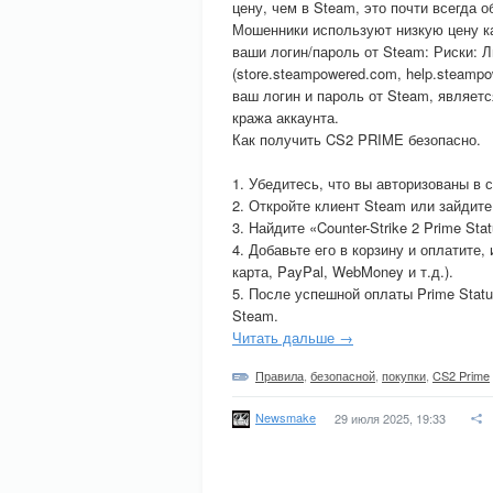
цену, чем в Steam, это почти всегда о
Мошенники используют низкую цену ка
ваши логин/пароль от Steam: Риски: 
(store.steampowered.com, help.steampo
ваш логин и пароль от Steam, являетс
кража аккаунта.
Как получить CS2 PRIME безопасно.
1. Убедитесь, что вы авторизованы в 
2. Откройте клиент Steam или зайдите
3. Найдите «Counter-Strike 2 Prime Sta
4. Добавьте его в корзину и оплатит
карта, PayPal, WebMoney и т.д.).
5. После успешной оплаты Prime Statu
Steam.
Читать дальше →
Правила
,
безопасной
,
покупки
,
CS2 Prime
Newsmake
29 июля 2025, 19:33