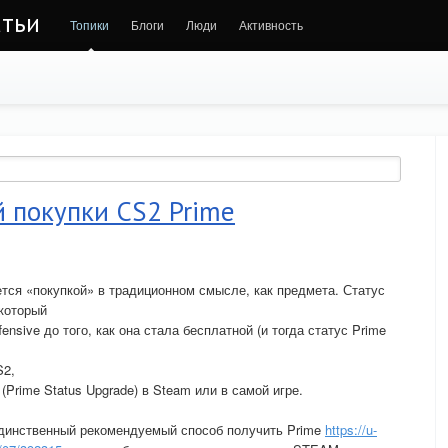
атьи
Топики
Блоги
Люди
Активность
 покупки CS2 Prime
тся «покупкой» в традиционном смысле, как предмета. Статус
 который
ffensive до того, как она стала бесплатной (и тогда статус Prime
S2,
(Prime Status Upgrade) в Steam или в самой игре.
единственный рекомендуемый способ получить Prime
https://u-