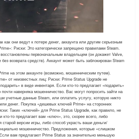
ак как они ведут к потере денег, аккаунта или другим серьезным
Prime»: Риски: Это категорически запрещено правилами Steam.
 восстановлены первоначальным владельцем (он докажет Valve,
те без возврата средств). Аккаунт может быть заблокирован Steam
Prime на этом аккаунте (возможно, мошенническим путем).
me» от неизвестных лиц: Риски: Prime Status Upgrade не
подарить» в виде инвентаря. Если кто-то предлагает «подарить»
то почти наверняка мошенничество. Вас могут попросить зайти на
ши учетные данные Steam, или оплатить услугу, которую никто
 или денег. Покупка «дешевых ключей Prime» на сторонних
ски: Таких «ключей» для Prime Status Upgrade, как правило, не
 кто-то предлагает вам «ключ», это, скорее всего, либо
старой версии игры, либо способ украсть ваши деньги/
тенциально мошенничество. Предложения, которые «слишком
 Если вам предлагают Prime Status за значительно меньшую