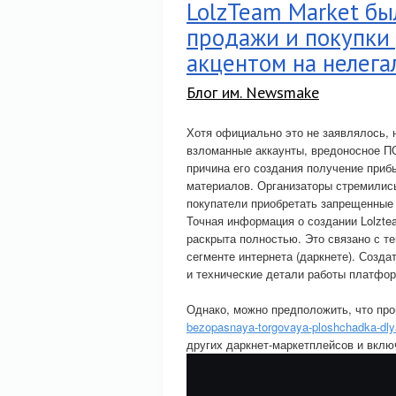
LolzTeam Market бы
продажи и покупки р
акцентом на нелега
Блог им. Newsmake
Хотя официально это не заявлялось, 
взломанные аккаунты, вредоносное ПО
причина его создания получение приб
материалов. Организаторы стремились
покупатели приобретать запрещенные
Точная информация о создании Lolztea
раскрыта полностью. Это связано с т
сегменте интернета (даркнете). Созд
и технические детали работы платфо
Однако, можно предположить, что пр
bezopasnaya-torgovaya-ploshchadka-dly
других даркнет-маркетплейсов и вкл