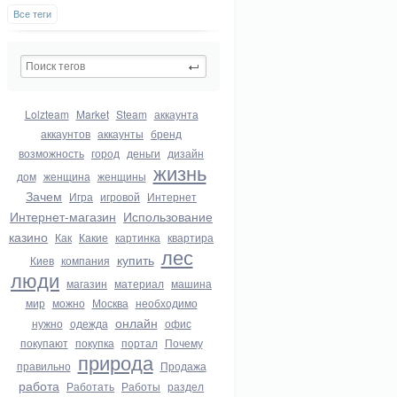
Все теги
Lolzteam
Market
Steam
аккаунта
аккаунтов
аккаунты
бренд
возможность
город
деньги
дизайн
жизнь
дом
женщина
женщины
Зачем
Игра
игровой
Интернет
Интернет-магазин
Использование
казино
Как
Какие
картинка
квартира
лес
купить
Киев
компания
люди
магазин
материал
машина
мир
можно
Москва
необходимо
онлайн
нужно
одежда
офис
покупают
покупка
портал
Почему
природа
правильно
Продажа
работа
Работать
Работы
раздел