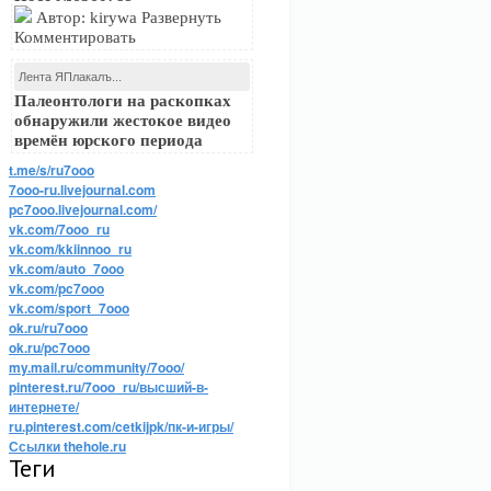
Автор: kirywa Развернуть
Комментировать
Лента ЯПлакалъ...
Палеонтологи на раскопках
обнаружили жестокое видео
времён юрского периода
t.me/s/ru7ooo
7ooo-ru.livejournal.com
pc7ooo.livejournal.com/
vk.com/7ooo_ru
vk.com/kkiinnoo_ru
vk.com/auto_7ooo
vk.com/pc7ooo
vk.com/sport_7ooo
ok.ru/ru7ooo
ok.ru/pc7ooo
my.mail.ru/community/7ooo/
pinterest.ru/7ooo_ru/высший-в-
интернете/
ru.pinterest.com/cetkijpk/пк-и-игры/
Ссылки thehole.ru
Теги