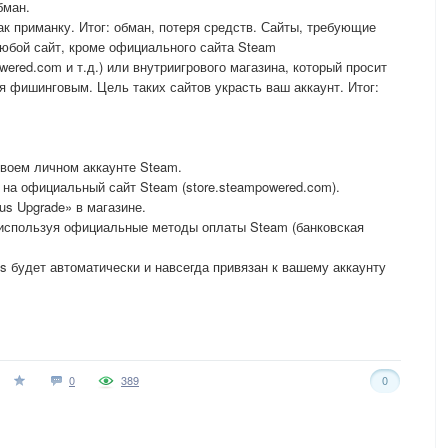
бман.
к приманку. Итог: обман, потеря средств. Сайты, требующие
Любой сайт, кроме официального сайта Steam
wered.com и т.д.) или внутриигрового магазина, который просит
я фишинговым. Цель таких сайтов украсть ваш аккаунт. Итог:
своем личном аккаунте Steam.
 на официальный сайт Steam (store.steampowered.com).
tus Upgrade» в магазине.
е, используя официальные методы оплаты Steam (банковская
s будет автоматически и навсегда привязан к вашему аккаунту
0
389
0