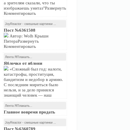
а зрителям сказали, что ты
изображаешь унитаз"Развернуть
Комментировать
JoyReactor - смешные картинки ...
Пост №6361508
Автор: Wolh Крыши
ПитераРазвернуть
Комментировать
Лента ЯПлакалъ...
Яблочко от яблони
«Сложный был год: налоги,
катастрофы, проституция,
бандитизм и недобор в армию.
С последним мириться было
нельзя, и за дело принялся
знающий человек — наш
Лента ЯПлакалъ...
Главное вовремя продать
JoyReactor - смешные картинки ...
Пост №6360789