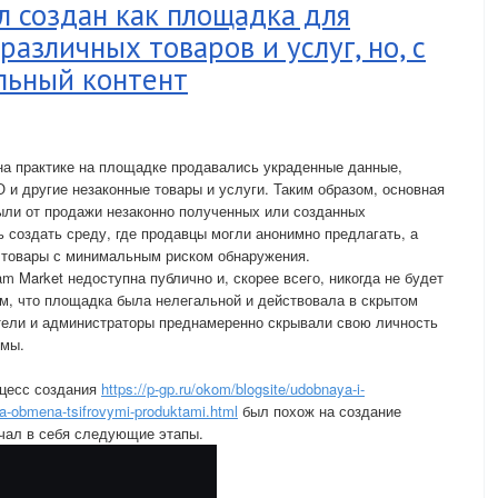
л создан как площадка для
азличных товаров и услуг, но, с
льный контент
на практике на площадке продавались украденные данные,
 и другие незаконные товары и услуги. Таким образом, основная
ыли от продажи незаконно полученных или созданных
 создать среду, где продавцы могли анонимно предлагать, а
 товары с минимальным риском обнаружения.
m Market недоступна публично и, скорее всего, никогда не будет
ем, что площадка была нелегальной и действовала в скрытом
атели и администраторы преднамеренно скрывали свою личность
рмы.
оцесс создания
https://p-gp.ru/okom/blogsite/udobnaya-i-
a-obmena-tsifrovymi-produktami.html
был похож на создание
ючал в себя следующие этапы.