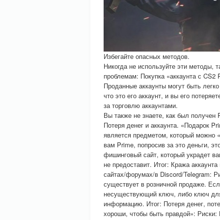
Избегайте опасных методов.
Никогда не используйте эти методы, т
проблемам: Покупка «аккаунта с CS2 
Проданные аккаунты могут быть легко
что это его аккаунт, и вы его потеряе
за торговлю аккаунтами.
Вы также не знаете, как был получен 
Потеря денег и аккаунта. «Подарок Pri
является предметом, который можно «
вам Prime, попросив за это деньги, э
фишинговый сайт, который украдет ва
не предоставит. Итог: Кража аккаунта
сайтах/форумах/в Discord/Telegram: Ри
существует в розничной продаже. Если
несуществующий ключ, либо ключ для 
информацию. Итог: Потеря денег, по
хороши, чтобы быть правдой»: Риски: