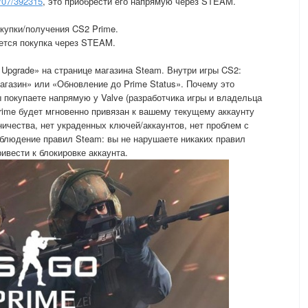
2/07/392315
, это приобрести его напрямую через STEAM.
купки/получения CS2 Prime.
ется покупка через STEAM.
s Upgrade» на странице магазина Steam. Внутри игры CS2:
агазин» или «Обновление до Prime Status». Почему это
 покупаете напрямую у Valve (разработчика игры и владельца
Prime будет мгновенно привязан к вашему текущему аккаунту
ичества, нет украденных ключей/аккаунтов, нет проблем с
Соблюдение правил Steam: вы не нарушаете никаких правил
ивести к блокировке аккаунта.