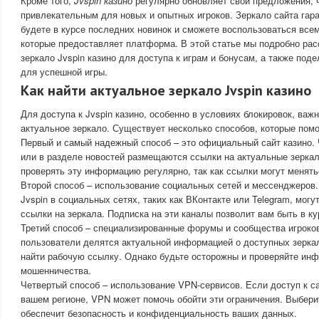
Кроме того,
Jvspin казино
регулярно обновляет свои предложения, ч
привлекательным для новых и опытных игроков. Зеркало сайта гара
будете в курсе последних новинок и сможете воспользоваться вс
которые предоставляет платформа. В этой статье мы подробно рас
зеркало Jvspin казино для доступа к играм и бонусам, а также по
для успешной игры.
Как найти актуальное зеркало Jvspin казино
Для доступа к Jvspin казино, особенно в условиях блокировок, важн
актуальное зеркало. Существует несколько способов, которые помо
Первый и самый надежный способ – это официальный сайт казино. 
или в разделе новостей размещаются ссылки на актуальные зерка
проверять эту информацию регулярно, так как ссылки могут менять
Второй способ – использование социальных сетей и мессенджеров
Jvspin в социальных сетях, таких как ВКонтакте или Telegram, мог
ссылки на зеркала. Подписка на эти каналы позволит вам быть в к
Третий способ – специализированные форумы и сообщества игроко
пользователи делятся актуальной информацией о доступных зерка
найти рабочую ссылку. Однако будьте осторожны и проверяйте ин
мошенничества.
Четвертый способ – использование VPN-сервисов. Если доступ к са
вашем регионе, VPN может помочь обойти эти ограничения. Выбер
обеспечит безопасность и конфиденциальность ваших данных.