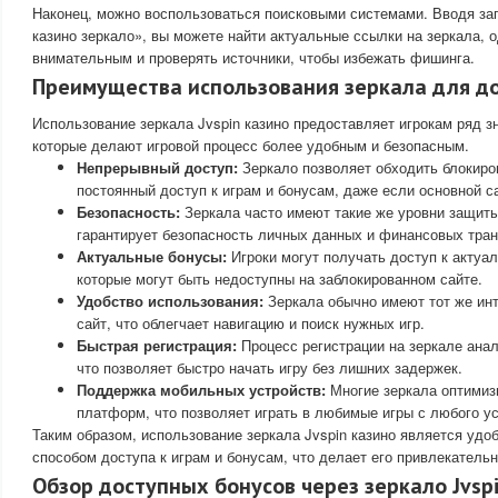
Наконец, можно воспользоваться поисковыми системами. Вводя запр
казино зеркало», вы можете найти актуальные ссылки на зеркала, о
внимательным и проверять источники, чтобы избежать фишинга.
Преимущества использования зеркала для до
Использование зеркала Jvspin казино предоставляет игрокам ряд 
которые делают игровой процесс более удобным и безопасным.
Непрерывный доступ:
Зеркало позволяет обходить блокиро
постоянный доступ к играм и бонусам, даже если основной с
Безопасность:
Зеркала часто имеют такие же уровни защиты,
гарантирует безопасность личных данных и финансовых тран
Актуальные бонусы:
Игроки могут получать доступ к актуа
которые могут быть недоступны на заблокированном сайте.
Удобство использования:
Зеркала обычно имеют тот же инт
сайт, что облегчает навигацию и поиск нужных игр.
Быстрая регистрация:
Процесс регистрации на зеркале анал
что позволяет быстро начать игру без лишних задержек.
Поддержка мобильных устройств:
Многие зеркала оптими
платформ, что позволяет играть в любимые игры с любого ус
Таким образом, использование зеркала Jvspin казино является уд
способом доступа к играм и бонусам, что делает его привлекатель
Обзор доступных бонусов через зеркало Jvsp