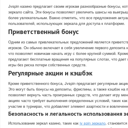
Jvspin казино предлагает своим игрокам разнообразные бонусы, ко
зеркало сайта. Эти бонусы позволяют увеличить шансы на выигрыш
более увлекательным. Важно отметить, что все предложения актуа
пользователей, использующих зеркала для доступа к платформе.
Приветственный бонус
Одним из самых привлекательных предложений является приветст
игроков. Он обычно включает в себя увеличение первого депозита 
что позволяет новичкам начать игру с более крупной суммой. Кроме
предлагают бесплатные вращения на популярных слотах, что дает
игры без риска потери собственных средств.
Регулярные акции и кэшбэк
Кроме приветственного бонуса, Jvspin предлагает регулярные акци
Это могут быть бонусы на депозиты, фриспины, а также кэшбэк на 
позволяет вернуть часть проигранных средств, что делает игру мен
акциях часто требует выполнения определенных условий, таких как
участие в турнирах, что добавляет элемент азартности и вовлеченн
Безопасность и легальность использования з
Использование зеркал казино, таких как
jv spin зеркало
, становитс