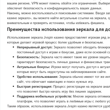
вашем регионе, VPN может помочь обойти эти ограничения. Выбер
обеспечит безопасность и конфиденциальность ваших данных.
Наконец, можно воспользоваться поисковыми системами. Вводя запр
казино зеркало», вы можете найти актуальные ссылки на зеркала, о
внимательным и проверять источники, чтобы избежать фишинга.
Преимущества использования зеркала для до
Использование зеркала Jvspin казино предоставляет игрокам ряд 
которые делают игровой процесс более удобным и безопасным.
Непрерывный доступ:
Зеркало позволяет обходить блокиро
постоянный доступ к играм и бонусам, даже если основной с
Безопасность:
Зеркала часто имеют такие же уровни защиты,
гарантирует безопасность личных данных и финансовых тран
Актуальные бонусы:
Игроки могут получать доступ к актуа
которые могут быть недоступны на заблокированном сайте.
Удобство использования:
Зеркала обычно имеют тот же инт
сайт, что облегчает навигацию и поиск нужных игр.
Быстрая регистрация:
Процесс регистрации на зеркале анал
что позволяет быстро начать игру без лишних задержек.
Поддержка мобильных устройств:
Многие зеркала оптими
платформ, что позволяет играть в любимые игры с любого ус
Таким образом, использование зеркала Jvspin казино является уд