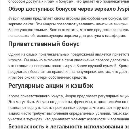
способом доступа к играм и бонусам, что делает его привлекатель
Обзор доступных бонусов через зеркало Jvsp
Jvspin казино предлагает своим игрокам разнообразные бонусы, ко
зеркало сайта. Эти бонусы позволяют увеличить шансы на выигрыш
более увлекательным. Важно отметить, что все предложения актуа
пользователей, использующих зеркала для доступа к платформе.
Приветственный бонус
Одним из самых привлекательных предложений является приветст
игроков. Он обычно включает в себя увеличение первого депозита 
что позволяет новичкам начать игру с более крупной суммой. Кроме
предлагают бесплатные вращения на популярных слотах, что дает
игры без риска потери собственных средств.
Регулярные акции и кэшбэк
Кроме приветственного бонуса, Jvspin предлагает регулярные акци
Это могут быть бонусы на депозиты, фриспины, а также кэшбэк на 
позволяет вернуть часть проигранных средств, что делает игру мен
акциях часто требует выполнения определенных условий, таких как
участие в турнирах, что добавляет элемент азартности и вовлеченн
Безопасность и легальность использования з