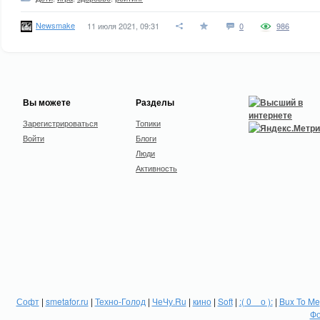
Newsmake
11 июля 2021, 09:31
0
986
Вы можете
Разделы
Зарегистрироваться
Топики
Войти
Блоги
Люди
Активность
Софт
|
smetafor.ru
|
Техно-Голод
|
ЧеЧу.Ru
|
кино
|
Soft
|
:( 0 _ о ):
|
Bux To Me
Фо