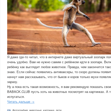
Я даже где-то читал, что в интернете даже виртуальный зоопарк п
очень удобно. Вам не нужно самим с ребёнком идти в зоопарк. Вкл
ребёнку как выглядит любое животное. Правда, чем закончится тако
знаю. Если сейчас появились антиваксеры, то скоро должны появи
начнут нам рассказывать, что от быков и коров только мухи появл
заразу.
Ну а пока есть такая возможность, я вам рекомендую показать сво
BABACK.CLUB пусть хоть на животных посмотрят на картинках. А т
испугаться.
Читать дальше →
Фотография
,
животные
,
картинка
,
дети