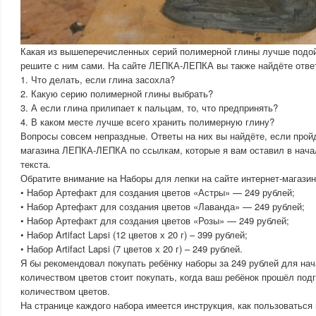
Какая из вышеперечисленных серий полимерной глины лучше подо
решите с ним сами. На сайте ЛЕПКА-ЛЕПКА вы также найдёте ответ
1. Что делать, если глина засохла?
2. Какую серию полимерной глины выбрать?
3. А если глина прилипает к пальцам, то, что предпринять?
4. В каком месте лучше всего хранить полимерную глину?
Вопросы совсем непраздные. Ответы на них вы найдёте, если пройд
магазина ЛЕПКА-ЛЕПКА по ссылкам, которые я вам оставил в начал
текста.
Обратите внимание на Наборы для лепки на сайте интернет-магази
• Набор Артефакт для создания цветов «Астры» — 249 рублей;
• Набор Артефакт для создания цветов «Лаванда» — 249 рублей;
• Набор Артефакт для создания цветов «Розы» — 249 рублей;
• Набор Artifact Lapsi (12 цветов х 20 г) – 399 рублей;
• Набор Artifact Lapsi (7 цветов х 20 г) – 249 рублей.
Я бы рекомендовал покупать ребёнку наборы за 249 рублей для на
количеством цветов стоит покупать, когда ваш ребёнок прошёл по
количеством цветов.
На странице каждого набора имеется инструкция, как пользоваться