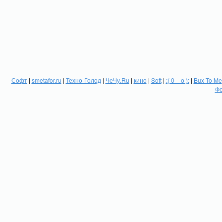
Софт
|
smetafor.ru
|
Техно-Голод
|
ЧеЧу.Ru
|
кино
|
Soft
|
:( 0 _ о ):
|
Bux To Me
Фо