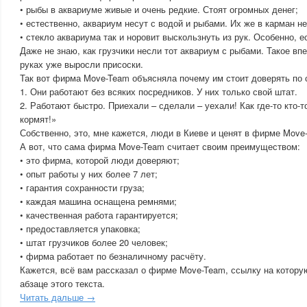
• рыбы в аквариуме живые и очень редкие. Стоят огромных денег;
• естественно, аквариум несут с водой и рыбами. Их же в карман н
• стекло аквариума так и норовит выскользнуть из рук. Особенно, 
Даже не знаю, как грузчики несли тот аквариум с рыбами. Такое впе
руках уже выросли присоски.
Так вот фирма Move-Team объясняла почему им стоит доверять по
1. Они работают без всяких посредников. У них только свой штат.
2. Работают быстро. Приехали – сделали – уехали! Как где-то кто-т
кормят!»
Собственно, это, мне кажется, люди в Киеве и ценят в фирме Move
А вот, что сама фирма Move-Team считает своим преимуществом:
• это фирма, которой люди доверяют;
• опыт работы у них более 7 лет;
• гарантия сохранности груза;
• каждая машина оснащена ремнями;
• качественная работа гарантируется;
• предоставляется упаковка;
• штат грузчиков более 20 человек;
• фирма работает по безналичному расчёту.
Кажется, всё вам рассказал о фирме Move-Team, ссылку на котору
абзаце этого текста.
Читать дальше →