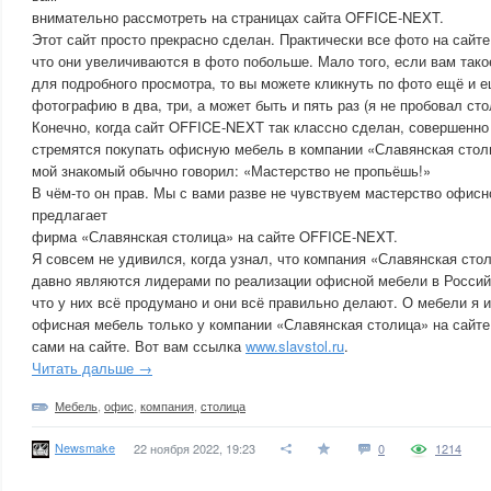
внимательно рассмотреть на страницах сайта OFFICE-NEXT.
Этот сайт просто прекрасно сделан. Практически все фото на сайте
что они увеличиваются в фото побольше. Мало того, если вам так
для подробного просмотра, то вы можете кликнуть по фото ещё и е
фотографию в два, три, а может быть и пять раз (я не пробовал сто
Конечно, когда сайт OFFICE-NEXT так классно сделан, совершенно
стремятся покупать офисную мебель в компании «Славянская столи
мой знакомый обычно говорил: «Мастерство не пропьёшь!»
В чём-то он прав. Мы с вами разве не чувствуем мастерство офисн
предлагает
фирма «Славянская столица» на сайте OFFICE-NEXT.
Я совсем не удивился, когда узнал, что компания «Славянская ст
давно являются лидерами по реализации офисной мебели в Россий
что у них всё продумано и они всё правильно делают. О мебели я 
офисная мебель только у компании «Славянская столица» на сайт
сами на сайте. Вот вам ссылка
www.slavstol.ru
.
Читать дальше →
Мебель
,
офис
,
компания
,
столица
Newsmake
22 ноября 2022, 19:23
0
1214