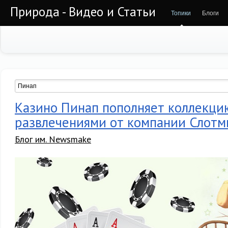
Природа - Видео и Статьи
Топики
Блоги
Казино Пинап пополняет коллекци
развлечениями от компании Слотм
Блог им. Newsmake