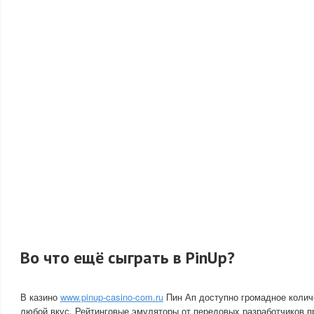
Во что ещё сыграть в PinUp?
В казино
www.pinup-casino-com.ru
Пин Ап доступно громадное колич
любой вкус. Рейтинговые эмуляторы от передовых разработчиков п