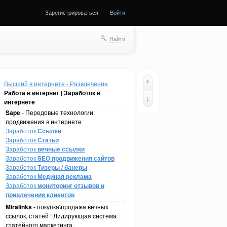
Зарегистрироваться
Войти
Найти
Высший в интернете - Развлечение
Работа в интернет | Заработок в
интернете
Sape
- Передовые технологии
продвижения в интернете
Заработок
Ссылки
Заработок
Статьи
Заработок
вечные ссылки
Заработок
SEO продвижения сайтов
Заработок
Тизеры / банеры
Заработок
Мединая реклама
Заработок
мониторинг отзывов и
привлечения клиентов
Miralinks
- покупка\продажа вечных
ссылок, статей ! Лидирующая система
статейного маркетинга .