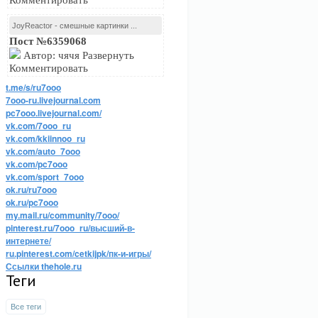
Комментировать
JoyReactor - смешные картинки ...
Пост №6359068
Автор: чячя Развернуть
Комментировать
t.me/s/ru7ooo
7ooo-ru.livejournal.com
pc7ooo.livejournal.com/
vk.com/7ooo_ru
vk.com/kkiinnoo_ru
vk.com/auto_7ooo
vk.com/pc7ooo
vk.com/sport_7ooo
ok.ru/ru7ooo
ok.ru/pc7ooo
my.mail.ru/community/7ooo/
pinterest.ru/7ooo_ru/высший-в-
интернете/
ru.pinterest.com/cetkijpk/пк-и-игры/
Ссылки thehole.ru
Теги
Все теги