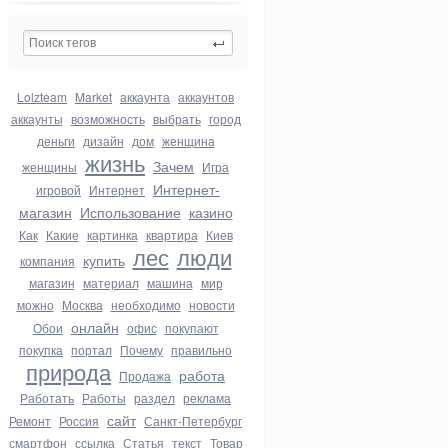
Lolzteam
Market
аккаунта
аккаунтов
аккаунты
возможность
выбрать
город
деньги
дизайн
дом
женщина
жизнь
Зачем
женщины
Игра
Интернет-
игровой
Интернет
магазин
Использование
казино
Как
Какие
картинка
квартира
Киев
лес
люди
купить
компания
магазин
материал
машина
мир
можно
Москва
необходимо
новости
онлайн
Обои
офис
покупают
покупка
портал
Почему
правильно
природа
работа
Продажа
Работать
Работы
раздел
реклама
сайт
Ремонт
Россия
Санкт-Петербург
смартфон
ссылка
Статья
текст
Товар