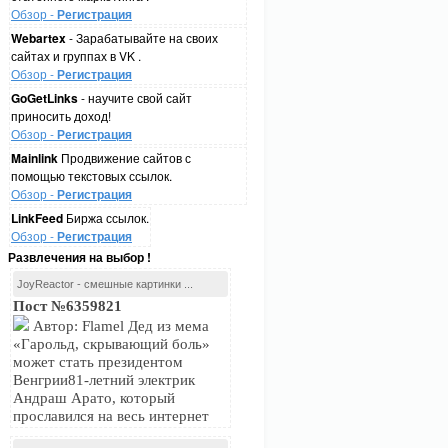
Обзор -
Регистрация
Webartex
- Зарабатывайте на своих
сайтах и группах в VK .
Обзор -
Регистрация
GoGetLinks
- научите свой сайт
приносить доход!
Обзор -
Регистрация
Mainlink
Продвижение сайтов с
помощью текстовых ссылок.
Обзор -
Регистрация
LinkFeed
Биржа ссылок.
Обзор -
Регистрация
Развлечения на выбор !
JoyReactor - смешные картинки ...
Пост №6359821
Автор: Flamel Дед из мема
«Гарольд, скрывающий боль»
может стать президентом
Венгрии81-летний электрик
Андраш Арато, который
прославился на весь интернет