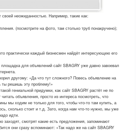
 своей неожиданностью. Например, такие как:
пления. (посмотрите на фото, там столько труб понакручено);
что практически каждый бизнесмен найдёт интересующею его
ия площадка для объявлений сайт SBAGRY уже давно завоевал
тернета.
ворил другому: «Да что тут сложного? Повесь объявление на
 ты решишь эту проблему!»
 такой гениальной придумки, как сайт SBAGRY растёт не по
 читать объявления, просто из интереса посмотреть, что
ины мы ходим не только для того, чтобы что-то там купить, а
сь, сколько стоит и т.д. Зато, когда нам что-то нужно, мы уже
надо идти.
о заходят, смотрят какие есть предложения, запоминают
обится они сразу вспоминают: «Так надо же на сайт SBAGRY