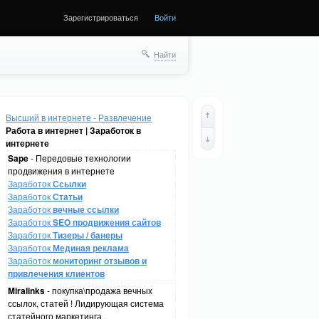
Зарегистрироваться
Войти
Найти
Высший в интернете - Развлечение
Работа в интернет | Заработок в
интернете
Sape
- Передовые технологии
продвижения в интернете
Заработок
Ссылки
Заработок
Статьи
Заработок
вечные ссылки
Заработок
SEO продвижения сайтов
Заработок
Тизеры / банеры
Заработок
Мединая реклама
Заработок
мониторинг отзывов и
привлечения клиентов
Miralinks
- покупка\продажа вечных
ссылок, статей ! Лидирующая система
статейного маркетинга .