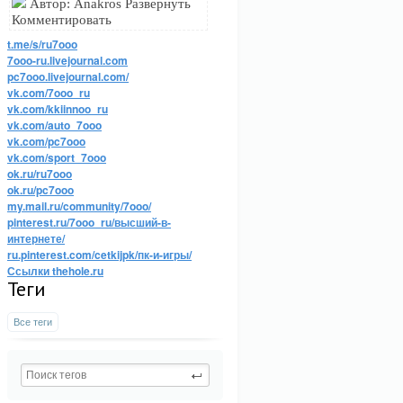
Автор: Anakros Развернуть
Комментировать
t.me/s/ru7ooo
7ooo-ru.livejournal.com
pc7ooo.livejournal.com/
vk.com/7ooo_ru
vk.com/kkiinnoo_ru
vk.com/auto_7ooo
vk.com/pc7ooo
vk.com/sport_7ooo
ok.ru/ru7ooo
ok.ru/pc7ooo
my.mail.ru/community/7ooo/
pinterest.ru/7ooo_ru/высший-в-
интернете/
ru.pinterest.com/cetkijpk/пк-и-игры/
Ссылки thehole.ru
Теги
Все теги