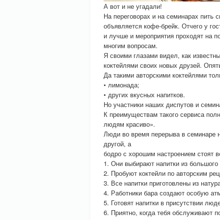
А вот и не угадали!
На переговорах и на семинарах пить 
объявляется кофе-брейк. Отчего у го
и лучше и мероприятия проходят на п
многим вопросам.
Я своими глазами видел, как известн
коктейлями своих новых друзей. Опят
Да такими авторскими коктейлями толь
• лимонада;
• других вкусных напитков.
Но участники наших диспутов и семина
К преимуществам такого сервиса полн
людям красиво».
Люди во время перерыва в семинаре н
другой, а
бодро с хорошим настроением стоят во
1. Они выбирают напитки из большого
2. Пробуют коктейли по авторским рец
3. Все напитки приготовлены из нату
4. Работники бара создают особую атм
5. Готовят напитки в присутствии люд
6. Приятно, когда тебя обслуживают п