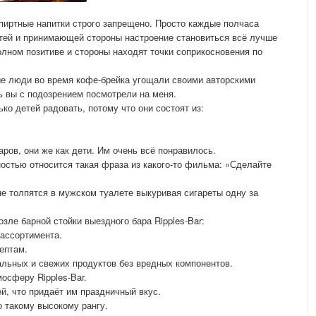
спиртные напитки строго запрещено. Просто каждые полчаса
стей и принимающей стороны настроение становиться всё лучше
олном позитиве и стороны находят точки соприкосновения по
ые люди во время кофе-брейка угощали своими авторскими
ь вы с подозрением посмотрели на меня.
ко детей радовать, потому что они состоят из:
ров, они же как дети. Им очень всё понравилось.
остью относится такая фраза из какого-то фильма: «Сделайте
е толпятся в мужском туалете выкуривая сигареты одну за
зле барной стойки выездного бара Ripples-Bar:
 ассортимента.
ептам.
ральных и свежих продуктов без вредных компонентов.
осферу Ripples-Bar.
ей, что придаёт им праздничный вкус.
о такому высокому рангу.