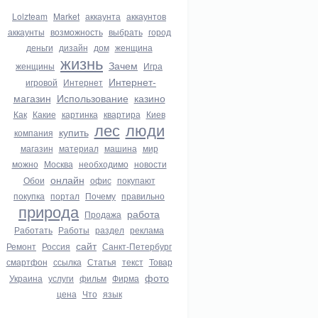
Lolzteam
Market
аккаунта
аккаунтов
аккаунты
возможность
выбрать
город
деньги
дизайн
дом
женщина
жизнь
Зачем
женщины
Игра
Интернет-
игровой
Интернет
магазин
Использование
казино
Как
Какие
картинка
квартира
Киев
лес
люди
купить
компания
магазин
материал
машина
мир
можно
Москва
необходимо
новости
онлайн
Обои
офис
покупают
покупка
портал
Почему
правильно
природа
работа
Продажа
Работать
Работы
раздел
реклама
сайт
Ремонт
Россия
Санкт-Петербург
смартфон
ссылка
Статья
текст
Товар
фото
Украина
услуги
фильм
Фирма
цена
Что
язык