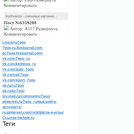
Автор: Lula Развернуть
Комментировать
JoyReactor - смешные картинки ...
Пост №6359288
Автор: A117 Развернуть
Комментировать
t.me/s/ru7ooo
7ooo-ru.livejournal.com
pc7ooo.livejournal.com/
vk.com/7ooo_ru
vk.com/kkiinnoo_ru
vk.com/auto_7ooo
vk.com/pc7ooo
vk.com/sport_7ooo
ok.ru/ru7ooo
ok.ru/pc7ooo
my.mail.ru/community/7ooo/
pinterest.ru/7ooo_ru/высший-в-
интернете/
ru.pinterest.com/cetkijpk/пк-и-игры/
Ссылки thehole.ru
Теги