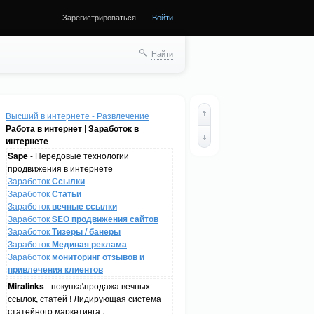
Зарегистрироваться
Войти
Найти
Высший в интернете - Развлечение
Работа в интернет | Заработок в
интернете
Sape
- Передовые технологии
продвижения в интернете
Заработок
Ссылки
Заработок
Статьи
Заработок
вечные ссылки
Заработок
SEO продвижения сайтов
Заработок
Тизеры / банеры
Заработок
Мединая реклама
Заработок
мониторинг отзывов и
привлечения клиентов
Miralinks
- покупка\продажа вечных
ссылок, статей ! Лидирующая система
статейного маркетинга .