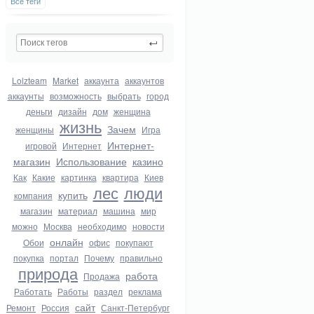
Все теги
Lolzteam
Market
аккаунта
аккаунтов
аккаунты
возможность
выбрать
город
деньги
дизайн
дом
женщина
жизнь
Зачем
женщины
Игра
Интернет-
игровой
Интернет
магазин
Использование
казино
Как
Какие
картинка
квартира
Киев
лес
люди
купить
компания
магазин
материал
машина
мир
можно
Москва
необходимо
новости
онлайн
Обои
офис
покупают
покупка
портал
Почему
правильно
природа
работа
Продажа
Работать
Работы
раздел
реклама
сайт
Ремонт
Россия
Санкт-Петербург