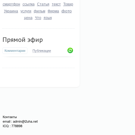
смартфон
ссылка
Статья
текст
Товар
фото
Украина
услуги
фильм
Фирма
цена
Что
язык
Прямой эфир
Комментарии
Публикации
Контакты
email : admin@2uha.net
ICQ : 778898