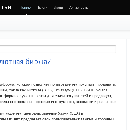
атьи
Топики
Блоги
Люди
Активность
алютная биржа?
тформа, которая позволяет пользователям покупать, продавать,
ивы, такие как Биткойн (BTC), Эфириум (ETH), USDT, Solana
платформы служат шлюзом для связи покупателей и продавцов,
еального времени, торговые инструменты, кошельки и различные
ным моделям: централизованные биржи (CEX) и
дый из них предлагает свой пользовательский опыт и торговый