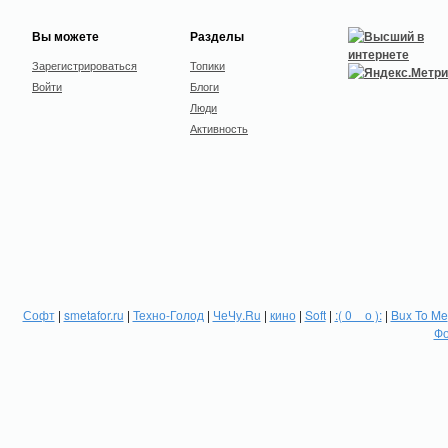
Вы можете
Разделы
Зарегистрироваться
Топики
Войти
Блоги
Люди
Активность
Софт
|
smetafor.ru
|
Техно-Голод
|
ЧеЧу.Ru
|
кино
|
Soft
|
:( 0 _ о ):
|
Bux To Me
Фо