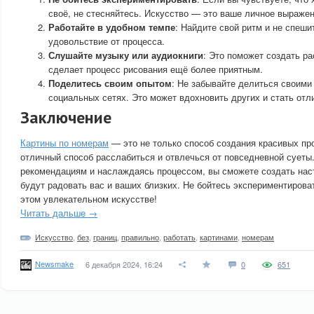
своё, не стесняйтесь. Искусство — это ваше личное выражен
Работайте в удобном темпе
: Найдите свой ритм и не спеши
удовольствие от процесса.
Слушайте музыку или аудиокниги
: Это поможет создать 
сделает процесс рисования ещё более приятным.
Поделитесь своим опытом
: Не забывайте делиться своими
социальных сетях. Это может вдохновить других и стать отл
Заключение
Картины по номерам
— это не только способ создания красивых про
отличный способ расслабиться и отвлечься от повседневной суеты
рекомендациям и наслаждаясь процессом, вы сможете создать на
будут радовать вас и ваших близких. Не бойтесь экспериментироват
этом увлекательном искусстве!
Читать дальше →
Искусство
,
без
,
границ
,
правильно
,
работать
,
картинами
,
номерам
Newsmake
6 декабря 2024, 16:24
0
651