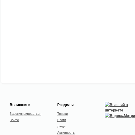
Вы можете
Разделы
Зарегистрироваться
Топики
Войти
Блоги
Люди
Активность