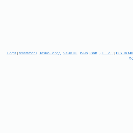
Софт
|
smetafor.ru
|
Техно-Голод
|
ЧеЧу.Ru
|
кино
|
Soft
|
:( 0 _ о ):
|
Bux To Me
Фо