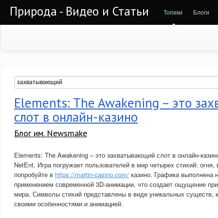
Природа - Видео и Статьи
Топики
Блоги
Elements: The Awakening – это за
слот в онлайн-казино
Блог им. Newsmake
Elements: The Awakening – это захватывающий слот в онлайн-казин
NetEnt. Игра погружает пользователей в мир четырех стихий: огня,
попробуйте в
https://martin-casino.com/
казино. Графика выполнена н
применением современной 3D-анимации, что создает ощущение прис
мира. Символы стихий представлены в виде уникальных существ, 
своими особенностями и анимацией.