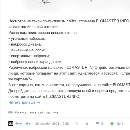
Несмотря на такой примитивизм сайта, страница FLOMASTER.INFO
искусства большой интерес.
Разве вам неинтересно посмотреть на:
• угольный набросок;
• набросок дивана;
• линейные наброски;
• спортивные наброски;
• набросок осени карандашом.
Различных набросков на сайте FLOMASTER.INFO действительно оч
люди, которые попадают на этот сайт, удивляются и говорят: «Стра
же картина?»
А вот картина, как мне кажется, не получилась и на сайте FLOMAS
Да пройдите вы по ссылке, оставленную мной в первом предложении
посмотрите на сайте FLOMASTER.INFO.
Читать дальше →
Рисунок
,
текст
,
сайт
,
картина
Newsmake
20 октября 2021, 19:28
0
1049