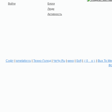
Войти
Блоги
Люди
Активность
Софт
|
smetafor.ru
|
Техно-Голод
|
ЧеЧу.Ru
|
кино
|
Soft
|
:( 0 _ о ):
|
Bux To Me
Фо