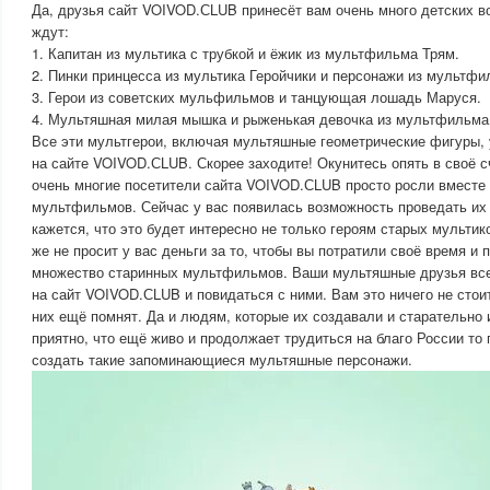
Да, друзья сайт VOIVOD.СLUB принесёт вам очень много детских в
ждут:
1. Капитан из мультика с трубкой и ёжик из мультфильма Трям.
2. Пинки принцесса из мультика Геройчики и персонажи из мультфи
3. Герои из советских мульфильмов и танцующая лошадь Маруся.
4. Мультяшная милая мышка и рыженькая девочка из мультфильма
Все эти мультгерои, включая мультяшные геометрические фигуры, 
на сайте VOIVOD.СLUB. Скорее заходите! Окунитесь опять в своё с
очень многие посетители сайта VOIVOD.СLUB просто росли вместе 
мультфильмов. Сейчас у вас появилась возможность проведать их 
кажется, что это будет интересно не только героям старых мультико
же не просит у вас деньги за то, чтобы вы потратили своё время и
множество старинных мультфильмов. Ваши мультяшные друзья всег
на сайт VOIVOD.СLUB и повидаться с ними. Вам это ничего не стоит
них ещё помнят. Да и людям, которые их создавали и старательно 
приятно, что ещё живо и продолжает трудиться на благо России то
создать такие запоминающиеся мультяшные персонажи.