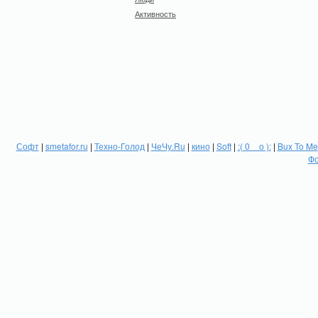
Активность
Софт
|
smetafor.ru
|
Техно-Голод
|
ЧеЧу.Ru
|
кино
|
Soft
|
:( 0 _ о ):
|
Bux To Me
Фо