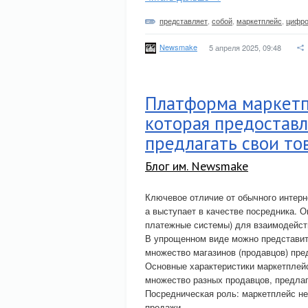
представляет
,
собой
,
маркетплейс
,
цифро
Newsmake
5 апреля 2025, 09:48
Платформа маркетп
которая предостав
предлагать свои то
Блог им. Newsmake
Ключевое отличие от обычного интерн
а выступает в качестве посредника. О
платежные системы) для взаимодейст
В упрощенном виде можно представить
множество магазинов (продавцов) пре
Основные характеристики маркетплей
множество разных продавцов, предла
Посредническая роль: маркетплейс не
продажи.