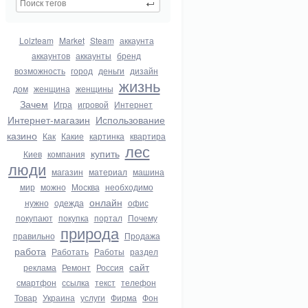
Lolzteam
Market
Steam
аккаунта
аккаунтов
аккаунты
бренд
возможность
город
деньги
дизайн
жизнь
дом
женщина
женщины
Зачем
Игра
игровой
Интернет
Интернет-магазин
Использование
казино
Как
Какие
картинка
квартира
лес
купить
Киев
компания
люди
магазин
материал
машина
мир
можно
Москва
необходимо
онлайн
нужно
одежда
офис
покупают
покупка
портал
Почему
природа
правильно
Продажа
работа
Работать
Работы
раздел
сайт
реклама
Ремонт
Россия
смартфон
ссылка
текст
телефон
Товар
Украина
услуги
Фирма
Фон