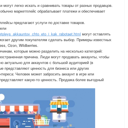
и могут легко искать и сравнивать товары от разных продавцов.
 обычно маркетплейс обрабатывает платежи и обеспечивает
плейсы предлагают услуги по доставке товаров.
тели
ketpleys_akkauntov_chto_eto_i_kak_rabotaet.html
могут оставлять
омогает другим покупателям сделать выбор. Примеры известных
ss, Ozon, Wildberries.
чинам, которые можно разделить на несколько категорий:
остраненная причина. Люди могут продавать аккаунты, чтобы
но актуально для аккаунтов с большой аудиторией (в
орые представляют ценность для бизнеса или других
тереса: Человек может забросить аккаунт в игре или
н представляет какую-то ценность. Продажа более выгодный