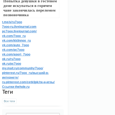
Попытка девушки в гостевом
доме искупаться в горячем
чане закончилась переломом
позвоночника
t.me/s/ru7ooo
7ooo-ru.livejournal.com
pc7ooo.livejournal.com/
vk.com/7ooo_ru
vk.com/kkiinnoo_ru
vk.com/auto_7ooo
vk.com/pc7ooo
vk.com/sport_7ooo
ok.ru/ru7ooo
ok.ru/pc7ooo
my.mail.ru/community/7ooo/
pinterest.ru/7ooo_ru/высший-в-
интернете/
ru.pinterest.com/cetkijpk/пк-и-игры/
Ссылки thehole.ru
Теги
Все теги