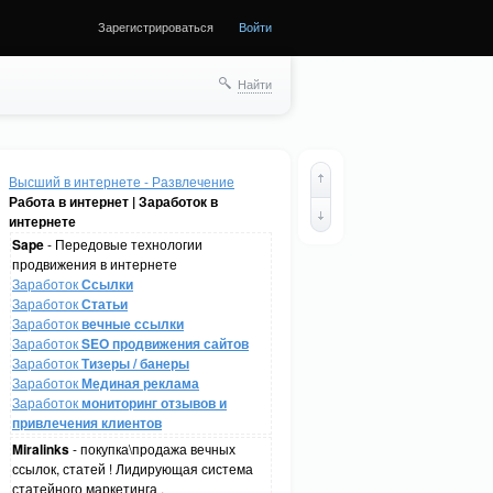
Зарегистрироваться
Войти
Найти
Высший в интернете - Развлечение
Работа в интернет | Заработок в
интернете
Sape
- Передовые технологии
продвижения в интернете
Заработок
Ссылки
Заработок
Статьи
Заработок
вечные ссылки
Заработок
SEO продвижения сайтов
Заработок
Тизеры / банеры
Заработок
Мединая реклама
Заработок
мониторинг отзывов и
привлечения клиентов
Miralinks
- покупка\продажа вечных
ссылок, статей ! Лидирующая система
статейного маркетинга .