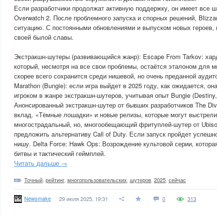
Если разработчики продолжат активную поддержку, он имеет все ш
Overwatch 2. После проблемного запуска и спорных решений, Blizza
ситуацию. С постоянными обновлениями и выпуском новых героев, 
своей былой славы.
Экстракшн-шутеры (развивающийся жанр): Escape From Tarkov: хар
который, несмотря на все свои проблемы, остаётся эталоном для м
скорее всего сохранится среди нишевой, но очень преданной аудит
Marathon (Bungie): если игра выйдет в 2025 году, как ожидается, о
игроком в жанре экстракшн-шутеров, учитывая опыт Bungie (Destiny, 
Анонсированный экстракшн-шутер от бывших разработчиков The Divi
вклад. «Тёмные лошадки» и новые релизы, которые могут выстрелить
многострадальный, но, многообещающий фритуплей-шутер от Ubisof
предложить альтернативу Call of Duty. Если запуск пройдет успешн
нишу. Delta Force: Hawk Ops: Возрождение культовой серии, котор
битвы и тактический геймплей.
Читать дальше →
Точный
,
рейтинг
,
многопользовательских
,
шутеров
,
2025
,
сейчас
Newsmake
29 июля 2025, 19:31
0
313