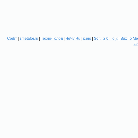
Софт
|
smetafor.ru
|
Техно-Голод
|
ЧеЧу.Ru
|
кино
|
Soft
|
:( 0 _ о ):
|
Bux To Me
Фо