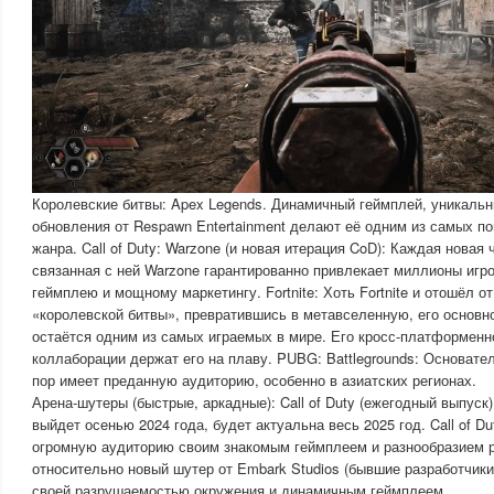
Королевские битвы: Apex Legends. Динамичный геймплей, уникальн
обновления от Respawn Entertainment делают её одним из самых п
жанра. Call of Duty: Warzone (и новая итерация CoD): Каждая новая ч
связанная с ней Warzone гарантированно привлекает миллионы игр
геймплею и мощному маркетингу. Fortnite: Хоть Fortnite и отошёл о
«королевской битвы», превратившись в метавселенную, его основно
остаётся одним из самых играемых в мире. Его кросс-платформенн
коллаборации держат его на плаву. PUBG: Battlegrounds: Основате
пор имеет преданную аудиторию, особенно в азиатских регионах.
Арена-шутеры (быстрые, аркадные): Call of Duty (ежегодный выпуск)
выйдет осенью 2024 года, будет актуальна весь 2025 год. Call of D
огромную аудиторию своим знакомым геймплеем и разнообразием ре
относительно новый шутер от Embark Studios (бывшие разработчики 
своей разрушаемостью окружения и динамичным геймплеем.