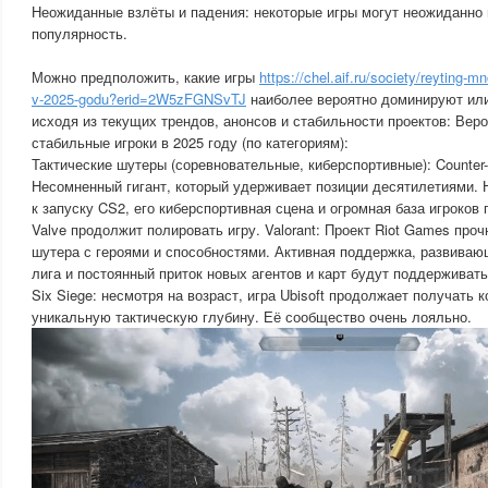
Неожиданные взлёты и падения: некоторые игры могут неожиданно 
популярность.
Можно предположить, какие игры
https://chel.aif.ru/society/reyting-
v-2025-godu?erid=2W5zFGNSvTJ
наиболее вероятно доминируют или
исходя из текущих трендов, анонсов и стабильности проектов: Вер
стабильные игроки в 2025 году (по категориям):
Тактические шутеры (соревновательные, киберспортивные): Counter-S
Несомненный гигант, который удерживает позиции десятилетиями. 
к запуску CS2, его киберспортивная сцена и огромная база игроков 
Valve продолжит полировать игру. Valorant: Проект Riot Games проч
шутера с героями и способностями. Активная поддержка, развива
лига и постоянный приток новых агентов и карт будут поддерживать
Six Siege: несмотря на возраст, игра Ubisoft продолжает получать 
уникальную тактическую глубину. Её сообщество очень лояльно.