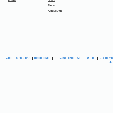
Люди
Активность
Софт
|
smetafor.ru
|
Техно-Голод
|
ЧеЧу.Ru
|
кино
|
Soft
|
:( 0 _ о ):
|
Bux To Me
Фо