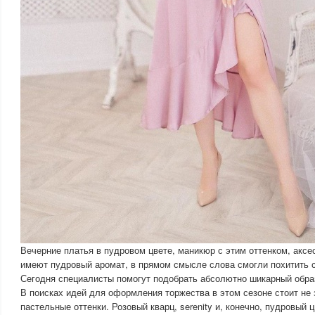
Вечерние платья в пудровом цвете, маникюр с этим оттенком, аксе
имеют пудровый аромат, в прямом смысле слова смогли похитить 
Сегодня специалисты помогут подобрать абсолютно шикарный обра
В поисках идей для оформления торжества в этом сезоне стоит не
пастельные оттенки. Розовый кварц, serenity и, конечно, пудровый 