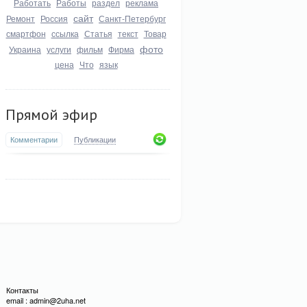
Работать
Работы
раздел
реклама
сайт
Ремонт
Россия
Санкт-Петербург
смартфон
ссылка
Статья
текст
Товар
фото
Украина
услуги
фильм
Фирма
цена
Что
язык
Прямой эфир
Комментарии
Публикации
Контакты
email : admin@2uha.net