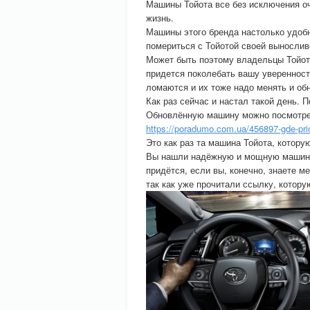
Машины Тойота все без исключения о
жизнь.
Машины этого бренда настолько удобн
помериться с Тойотой своей выносли
Может быть поэтому владельцы Тойот
придется поколебать вашу уверенност
ломаются и их тоже надо менять и об
Как раз сейчас и настал такой день. 
Обновлённую машину можно посмотре
https://poradumo.com.ua/456897-gde-prio
Это как раз та машина Тойота, котору
Вы нашли надёжную и мощную машину, 
придётся, если вы, конечно, знаете м
так как уже прочитали ссылку, котору