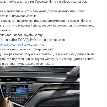
чень любимы жителями Украины. Ну тут любовь уже на всю
ы и выносливы, что мало какие другие автомобили могут
востью и неубиваемостью.
 стараются пореже менять свои автомобили на новые. Но мне
ь в том, что машины Тойота совсем не ломаются. К сожалению,
новлять.
Появилась новая Toyota Camry.
ть на сайте ПОРАДИМО вот по этой ссылке
bresti-avtomobil-toyota-camry/
.
ю вы искали много лет. Свершилось!
как раз такую какую вы и хотели. Да и искать её долго вам не
еста, где водятся новые Toyota Camry. А вы теперь должны знать,
ю я оставил чуть выше в этом тексте.