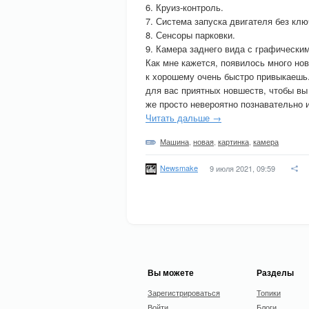
6. Круиз-контроль.
7. Система запуска двигателя без клю
8. Сенсоры парковки.
9. Камера заднего вида с графически
Как мне кажется, появилось много нов
к хорошему очень быстро привыкаешь
для вас приятных новшеств, чтобы вы
же просто невероятно познавательно 
Читать дальше →
Машина
,
новая
,
картинка
,
камера
Newsmake
9 июля 2021, 09:59
Вы можете
Разделы
Зарегистрироваться
Топики
Войти
Блоги