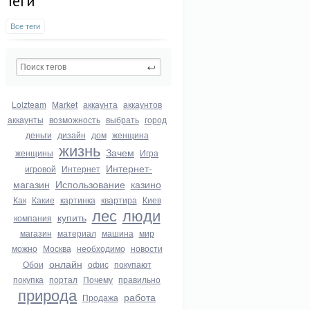
Теги
Все теги
Lolzteam
Market
аккаунта
аккаунтов
аккаунты
возможность
выбрать
город
деньги
дизайн
дом
женщина
жизнь
Зачем
женщины
Игра
Интернет-
игровой
Интернет
магазин
Использование
казино
Как
Какие
картинка
квартира
Киев
лес
люди
купить
компания
магазин
материал
машина
мир
можно
Москва
необходимо
новости
онлайн
Обои
офис
покупают
покупка
портал
Почему
правильно
природа
работа
Продажа