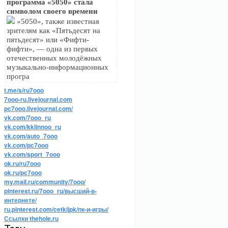
программа «5050» стала
символом своего времени
«5050», также известная
зрителям как «Пятьдесят на
пятьдесят» или «Фифти-
фифти», — одна из первых
отечественных молодёжных
музыкально-информационных
програ
t.me/s/ru7ooo
7ooo-ru.livejournal.com
pc7ooo.livejournal.com/
vk.com/7ooo_ru
vk.com/kkiinnoo_ru
vk.com/auto_7ooo
vk.com/pc7ooo
vk.com/sport_7ooo
ok.ru/ru7ooo
ok.ru/pc7ooo
my.mail.ru/community/7ooo/
pinterest.ru/7ooo_ru/высший-в-
интернете/
ru.pinterest.com/cetkijpk/пк-и-игры/
Ссылки thehole.ru