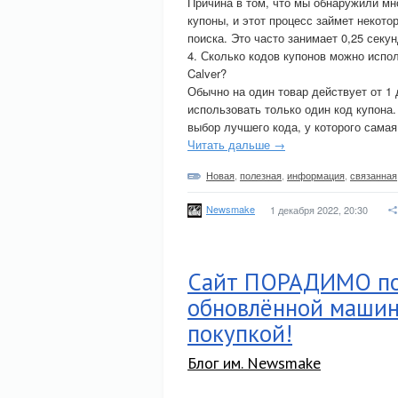
Причина в том, что мы обнаружили мно
купоны, и этот процесс займет некото
поиска. Это часто занимает 0,25 секу
4. Сколько кодов купонов можно испол
Calver?
Обычно на один товар действует от 1 
использовать только один код купона
выбор лучшего кода, у которого сама
Читать дальше →
Новая
,
полезная
,
информация
,
связанная
Newsmake
1 декабря 2022, 20:30
Сайт ПОРАДИМО под
обновлённой машине
покупкой!
Блог им. Newsmake