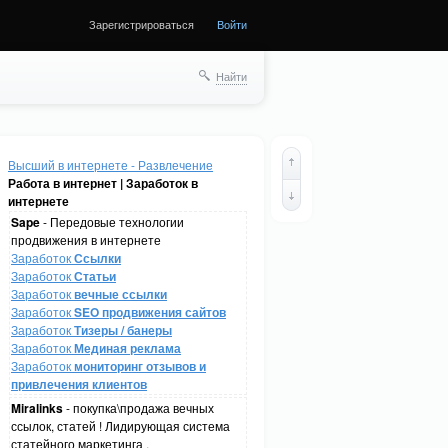
Зарегистрироваться
Войти
Найти
Высший в интернете - Развлечение
Работа в интернет | Заработок в
интернете
Sape
- Передовые технологии
продвижения в интернете
Заработок
Ссылки
Заработок
Статьи
Заработок
вечные ссылки
Заработок
SEO продвижения сайтов
Заработок
Тизеры / банеры
Заработок
Мединая реклама
Заработок
мониторинг отзывов и
привлечения клиентов
Miralinks
- покупка\продажа вечных
ссылок, статей ! Лидирующая система
статейного маркетинга .