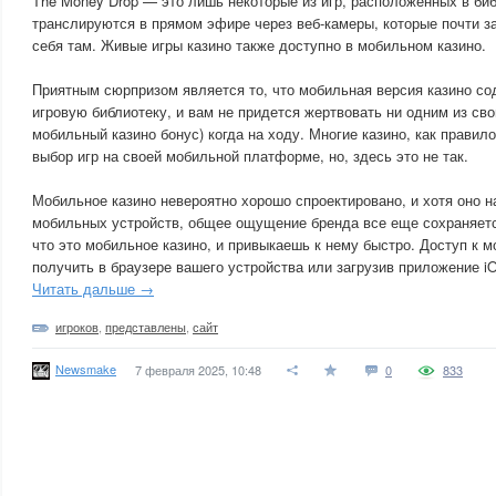
The Money Drop — это лишь некоторые из игр, расположенных в биб
транслируются в прямом эфире через веб-камеры, которые почти з
себя там. Живые игры казино также доступно в мобильном казино.
Приятным сюрпризом является то, что мобильная версия казино со
игровую библиотеку, и вам не придется жертвовать ни одним из св
мобильный казино бонус) когда на ходу. Многие казино, как прави
выбор игр на своей мобильной платформе, но, здесь это не так.
Мобильное казино невероятно хорошо спроектировано, и хотя оно 
мобильных устройств, общее ощущение бренда все еще сохраняетс
что это мобильное казино, и привыкаешь к нему быстро. Доступ к 
получить в браузере вашего устройства или загрузив приложение iO
Читать дальше →
игроков
,
представлены
,
сайт
Newsmake
7 февраля 2025, 10:48
0
833