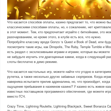
Что касается способов оплаты, казино предлагает то, что можно бы
классическими способами оплаты, но, к сожалению, нет криптовал
в этот момент. Тем, кто предпочитает играйте с биткойнами, это мо
разочарованием, но кроме этого, в клубе есть все, что нужно.
Попробуйте классику вроде Gonzo ‘s Quest и Book of Dead, или буд
посмотрите такие игры, как Dinopolis, The Ruby, Temple Tumble и Mo
есть раздел с эксклюзивными играми и играми, которые вы можете 
не забудьте изучить эти драгоценные камни, когда в следующий раз
слоты бесплатно в демо режиме.
Что касается настольных игр, можете найти что угодно в категориях
рулетка, а также несколько других забавных сюрпризов. Когда игра
наверняка испытаете прилив адреналина, но, что произойдет, когда
ощущение пребывания в наземном казино? У казино есть живое каз
известных поставщиков программного обеспечения, где можете игр
вместо ГСЧ.
Crazy Time, Lightning Roulette, Lightning Blackjack, Sweet Bonanza C