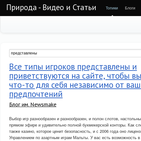
Природа - Видео и Статьи
Топики
Блоги
Все типы игроков представлены и
приветствуются на сайте, чтобы в
что-то для себя независимо от ва
предпочтений
Блог им. Newsmake
Выбор игр разнообразен и разнообразен, и полон слотов, настольных
прямом эфире и удивительно полной букмекерской конторы. Как сле
также казино, которое ценит безопасность, и с 2006 года оно лицен
Управлением по азартным играм Мальты. У вас есть возможность в