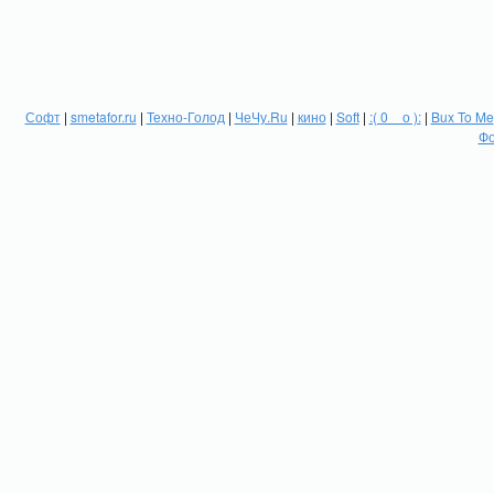
Софт
|
smetafor.ru
|
Техно-Голод
|
ЧеЧу.Ru
|
кино
|
Soft
|
:( 0 _ о ):
|
Bux To Me
Фо