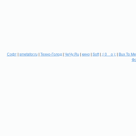
Софт
|
smetafor.ru
|
Техно-Голод
|
ЧеЧу.Ru
|
кино
|
Soft
|
:( 0 _ о ):
|
Bux To Me
Фо