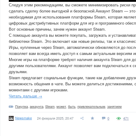
Следуя этим рекомендациям, вы сможете минимизировать риски при
сделать сделку более выгодной и безопасной.Аккаунт Steam — это 
необходимая для использования платформы Steam, которая являет
цифровых дистрибутивных платформ для игр и программного обесп
Вот основные причины, зачем нужен аккаунт Steam.
С помощью аккаунта вы можете покупать, загружать и устанавлива
библиотеки Steam. Это включает как новые релизы, так и классичес
Игры, купленные через Steam, автоматически обновляются до посл
позволяет вам всегда иметь доступ к самым актуальным версиям и
Многие игры на платформе требуют наличия аккаунта Steam для дос
другими пользователями. Аккаунт позволяет вам подключаться к се
друзьями.
Steam предлагает социальные функции, такие как добавление друзе
возможность общения в чате. Вы можете делиться достижениями, 
моментами с другими игроками.
Читать дальше →
Покупка
,
аккаунта
,
Steam
,
может
,
быть
,
привлекательным
,
занятием
Newsmake
24 февраля 2025, 20:47
0
471