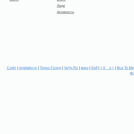
Люди
Активность
Софт
|
smetafor.ru
|
Техно-Голод
|
ЧеЧу.Ru
|
кино
|
Soft
|
:( 0 _ о ):
|
Bux To Me
Фо