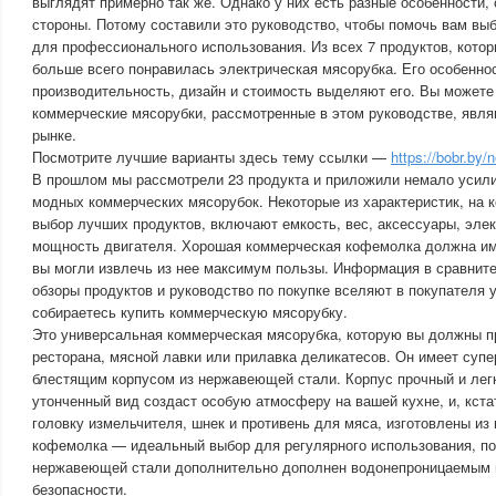
выглядят примерно так же. Однако у них есть разные особенности,
стороны. Потому составили это руководство, чтобы помочь вам в
для профессионального использования. Из всех 7 продуктов, кото
больше всего понравилась электрическая мясорубка. Его особенно
производительность, дизайн и стоимость выделяют его. Вы можете
коммерческие мясорубки, рассмотренные в этом руководстве, явля
рынке.
Посмотрите лучшие варианты здесь тему ссылки —
https://bobr.by
В прошлом мы рассмотрели 23 продукта и приложили немало усили
модных коммерческих мясорубок. Некоторые из характеристик, на 
выбор лучших продуктов, включают емкость, вес, аксессуары, эле
мощность двигателя. Хорошая коммерческая кофемолка должна име
вы могли извлечь из нее максимум пользы. Информация в сравнит
обзоры продуктов и руководство по покупке вселяют в покупателя у
собираетесь купить коммерческую мясорубку.
Это универсальная коммерческая мясорубка, которую вы должны п
ресторана, мясной лавки или прилавка деликатесов. Он имеет супе
блестящим корпусом из нержавеющей стали. Корпус прочный и легк
утонченный вид создаст особую атмосферу на вашей кухне, и, кстат
головку измельчителя, шнек и противень для мяса, изготовлены и
кофемолка — идеальный выбор для регулярного использования, пос
нержавеющей стали дополнительно дополнен водонепроницаемым
безопасности.