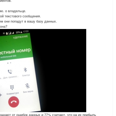
иентов.
ю. о владельце.
ой текстового сообщения.
м они попадут в вашу базу данных.
фона?
традают от ошибок данных и 77% считают, что на их прибыль