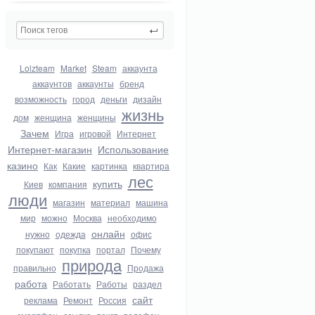
Lolzteam
Market
Steam
аккаунта
аккаунтов
аккаунты
бренд
возможность
город
деньги
дизайн
жизнь
дом
женщина
женщины
Зачем
Игра
игровой
Интернет
Интернет-магазин
Использование
казино
Как
Какие
картинка
квартира
лес
купить
Киев
компания
люди
магазин
материал
машина
мир
можно
Москва
необходимо
онлайн
нужно
одежда
офис
покупают
покупка
портал
Почему
природа
правильно
Продажа
работа
Работать
Работы
раздел
сайт
реклама
Ремонт
Россия