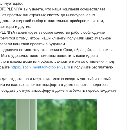
ксплуатацию.
TOPLENIYA вы узнаете, что наша компания осуществляет
 от простых однотрубных систем до многоуровневых
едлагаем широкий выбор отопительных приборов и систем,
векторы и другие.
ENIYA гарантирует высокое качество работ, соблюдение
тремится к тому, чтобы наши клиенты получили максимальное
веряли нам свои проекты в будущем.
одрядчик по монтажу отопления в Сочи, обращайтесь к нам на
ы с удовольствием поможем воплотить ваши идеи в
епло в вашем доме или офисе. Закажите монтаж отопления «под
 сайте
https://sochi.montagh-otopleniya.ru
и получите бесплатную
 для отдыха, но и место, где можно создать уютный и теплый
им из важных аспектов комфорта в доме является подогрев
т создать уютную атмосферу в доме и избежать переохлаждения