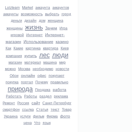
Lolzteam
Market
аккаунта
аккаунтов
аккаунты
возможность
выбрать
город
деньги
дизайн
дом
женщина
жизнь
Зачем
женщины
Игра
Интернет-
игровой
Интернет
магазин
Использование
казино
Как
Какие
картинка
квартира
Киев
лес
люди
купить
компания
магазин
материал
машина
мир
можно
Москва
необходимо
новости
онлайн
Обои
офис
покупают
покупка
портал
Почему
правильно
природа
работа
Продажа
Работать
Работы
раздел
реклама
сайт
Ремонт
Россия
Санкт-Петербург
смартфон
ссылка
Статья
текст
Товар
фото
Украина
услуги
фильм
Фирма
цена
Что
язык