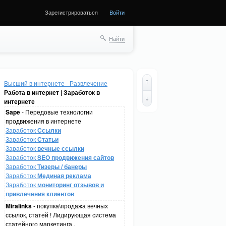
Зарегистрироваться
Войти
Найти
Высший в интернете - Развлечение
Работа в интернет | Заработок в
интернете
Sape
- Передовые технологии
продвижения в интернете
Заработок
Ссылки
Заработок
Статьи
Заработок
вечные ссылки
Заработок
SEO продвижения сайтов
Заработок
Тизеры / банеры
Заработок
Мединая реклама
Заработок
мониторинг отзывов и
привлечения клиентов
Miralinks
- покупка\продажа вечных
ссылок, статей ! Лидирующая система
статейного маркетинга .