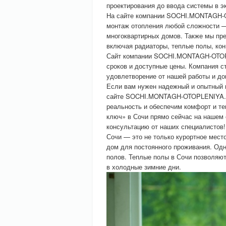
проектирования до ввода системы в э
На сайте компании SOCHI.MONTAGH-O
монтаж отопления любой сложности —
многоквартирных домов. Также мы пр
включая радиаторы, теплые полы, кон
Сайт компании SOCHI.MONTAGH-OTOPL
сроков и доступные цены. Компания с
удовлетворение от нашей работы и до
Если вам нужен надежный и опытный п
сайте SOCHI.MONTAGH-OTOPLENIYA. М
реальность и обеспечим комфорт и т
ключ» в Сочи прямо сейчас на нашем
консультацию от наших специалистов!
Сочи — это не только курортное место
дом для постоянного проживания. Одн
полов. Теплые полы в Сочи позволяю
в холодные зимние дни.