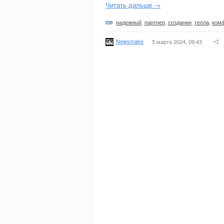
Читать дальше →
надежный
,
партнер
,
создании
,
тепла
,
ком
Newsmake
5 марта 2024, 09:43