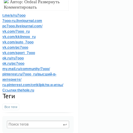
Автор: Ordeal Развернуть
Комментировать
t.me/s/ru7ooo
7ooo-ru.livejournal.com
pc7ooo.livejournal.com/
vk.com/7ooo_ru
vk.com/kkiinnoo_ru
vk.com/auto_7ooo
vk.com/pc7ooo
vk.com/sport_7ooo
ok.ru/ru7ooo
ok.ru/pc7ooo
my.mail.ru/community/7ooo/
pinterest.ru/7ooo_ru/высший-в-
интернете/
ru.pinterest.com/cetkijpk/пк-и-игры/
Ссылки thehole.ru
Теги
Все теги