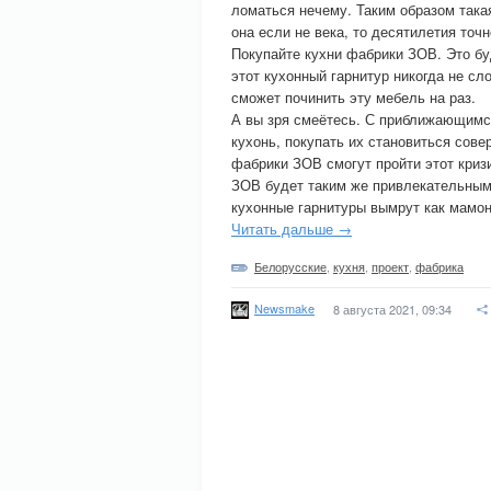
ломаться нечему. Таким образом така
она если не века, то десятилетия точн
Покупайте кухни фабрики ЗОВ. Это бу
этот кухонный гарнитур никогда не сл
сможет починить эту мебель на раз.
А вы зря смеётесь. С приближающимс
кухонь, покупать их становиться сов
фабрики ЗОВ смогут пройти этот кризи
ЗОВ будет таким же привлекательным,
кухонные гарнитуры вымрут как мамон
Читать дальше →
Белорусские
,
кухня
,
проект
,
фабрика
Newsmake
8 августа 2021, 09:34