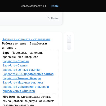
Зарегистрироваться
Войти
Найти
Высший в интернете - Развлечение
Работа в интернет | Заработок в
интернете
Sape
- Передовые технологии
продвижения в интернете
Заработок
Ссылки
Заработок
Статьи
Заработок
вечные ссылки
Заработок
SEO продвижения сайтов
Заработок
Тизеры / банеры
Заработок
Мединая реклама
Заработок
мониторинг отзывов и
привлечения клиентов
Miralinks
- покупка\продажа вечных
ссылок, статей ! Лидирующая система
статейного маркетинга .