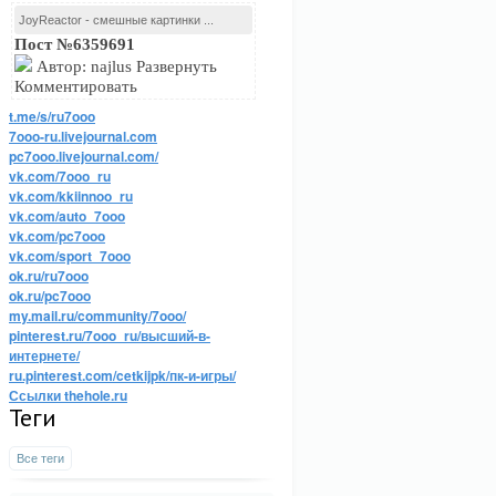
JoyReactor - смешные картинки ...
Пост №6359691
Автор: najlus Развернуть
Комментировать
t.me/s/ru7ooo
7ooo-ru.livejournal.com
pc7ooo.livejournal.com/
vk.com/7ooo_ru
vk.com/kkiinnoo_ru
vk.com/auto_7ooo
vk.com/pc7ooo
vk.com/sport_7ooo
ok.ru/ru7ooo
ok.ru/pc7ooo
my.mail.ru/community/7ooo/
pinterest.ru/7ooo_ru/высший-в-
интернете/
ru.pinterest.com/cetkijpk/пк-и-игры/
Ссылки thehole.ru
Теги
Все теги