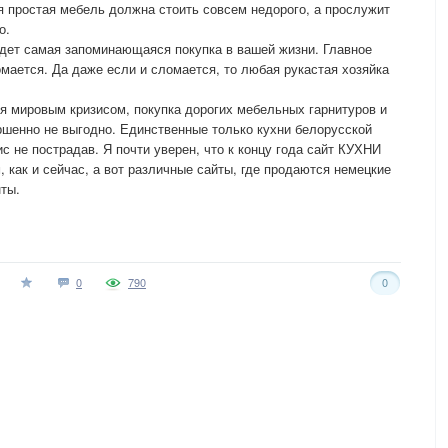
я простая мебель должна стоить совсем недорого, а прослужит
о.
дет самая запоминающаяся покупка в вашей жизни. Главное
омается. Да даже если и сломается, то любая рукастая хозяйка
я мировым кризисом, покупка дорогих мебельных гарнитуров и
ершенно не выгодно. Единственные только кухни белорусской
с не пострадав. Я почти уверен, что к концу года сайт КУХНИ
 как и сейчас, а вот различные сайты, где продаются немецкие
ты.
0
790
0