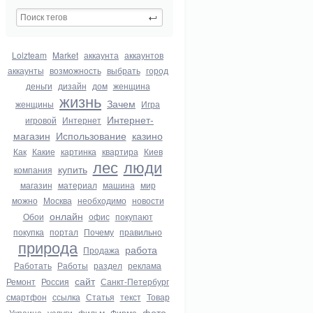
Lolzteam
Market
аккаунта
аккаунтов
аккаунты
возможность
выбрать
город
деньги
дизайн
дом
женщина
жизнь
Зачем
женщины
Игра
Интернет-
игровой
Интернет
магазин
Использование
казино
Как
Какие
картинка
квартира
Киев
лес
люди
купить
компания
магазин
материал
машина
мир
можно
Москва
необходимо
новости
онлайн
Обои
офис
покупают
покупка
портал
Почему
правильно
природа
работа
Продажа
Работать
Работы
раздел
реклама
сайт
Ремонт
Россия
Санкт-Петербург
смартфон
ссылка
Статья
текст
Товар
фото
Украина
услуги
фильм
Фирма