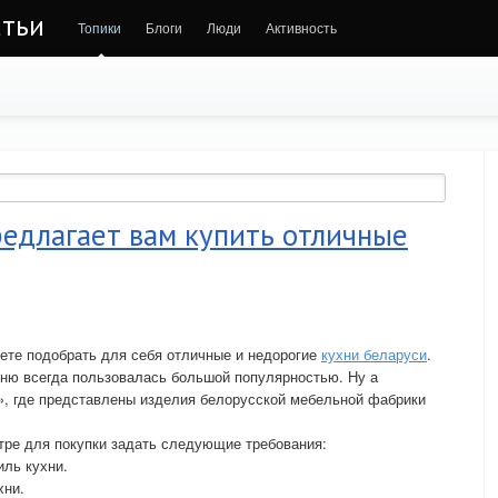
атьи
Топики
Блоги
Люди
Активность
едлагает вам купить отличные
те подобрать для себя отличные и недорогие
кухни беларуси
.
хню всегда пользовалась большой популярностью. Ну а
», где представлены изделия белорусской мебельной фабрики
.
тре для покупки задать следующие требования:
иль кухни.
хни.