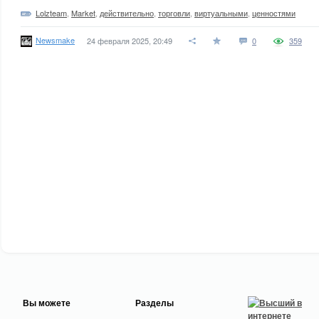
Lolzteam
,
Market
,
действительно
,
торговли
,
виртуальными
,
ценностями
Newsmake
24 февраля 2025, 20:49
0
359
Вы можете
Разделы