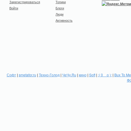
Зарегистрироваться
Топики
Войти
Блоги
Люди
Активность
Софт
|
smetafor.ru
|
Техно-Голод
|
ЧеЧу.Ru
|
кино
|
Soft
|
:( 0 _ о ):
|
Bux To Me
Фо