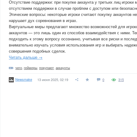
Отсутствие поддержки: при покупке аккаунта у третьих лиц игроки 
отсутствием поддержки в случае проблем с доступом или безопасн
Этические вопросы: некоторые игроки считают покупку аккаунтов не
нарушает дух соревнования в играх.
Виртуальные миры предлагают множество возможностей для игроко
аккаунтов — это лишь один из способов взаимодействия с ними. Те
подходить к этому вопросу осознанно, учитывая все риски и послед
внимательно изучать условия использования игр и выбирать надеж
совершения подобных сделок.
Читать дальше →
чего
,
геймеры
,
покупают
,
аккаунты
Newsmake
13 июня 2025, 02:19
0
315