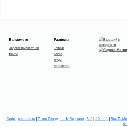
Вы можете
Разделы
Зарегистрироваться
Топики
Войти
Блоги
Люди
Активность
Софт
|
smetafor.ru
|
Техно-Голод
|
ЧеЧу.Ru
|
кино
|
Soft
|
:( 0 _ о ):
|
Bux To Me
Фо